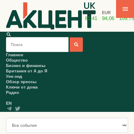
USD
EUR
GBP
81,41
94,06
109,73
Главное
Общество
Бизнес и финансы
Британия от А до Я
Уик-энд
Обзор прессы
Ключи от дома
Радио
EN