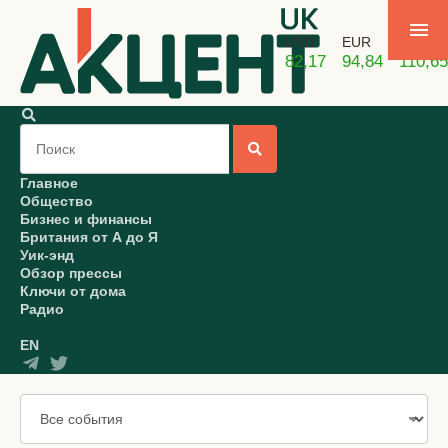
USD
EUR
GBP
82,17
94,84
110,65
Главное
Общество
Бизнес и финансы
Британия от А до Я
Уик-энд
Обзор прессы
Ключи от дома
Радио
EN