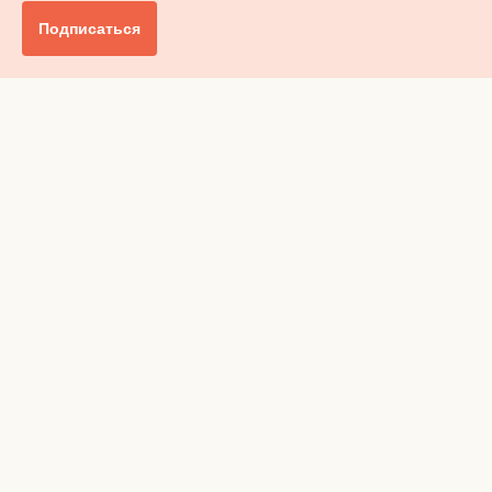
Подписаться
Главное
Общество
Бизнес и финансы
Британия от А до Я
Уик-энд
Обзор прессы
Ключи от дома
Радио
Реклама
Вакансии
Advertising