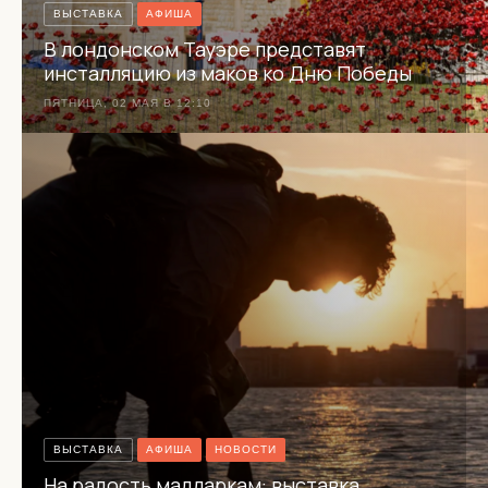
ВЫСТАВКА
АФИША
В лондонском Тауэре представят
инсталляцию из маков ко Дню Победы
ПЯТНИЦА, 02 МАЯ В 12:10
ВЫСТАВКА
АФИША
НОВОСТИ
На радость мадларкам: выставка