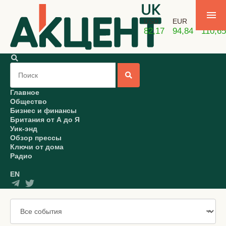
USD
EUR
GBP
82,17
94,84
110,65
Главное
Общество
Бизнес и финансы
Британия от А до Я
Уик-энд
Обзор прессы
Ключи от дома
Радио
EN