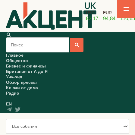
USD
EUR
GBP
82,17
94,84
110,65
Главное
Общество
Бизнес и финансы
Британия от А до Я
Уик-энд
Обзор прессы
Ключи от дома
Радио
EN