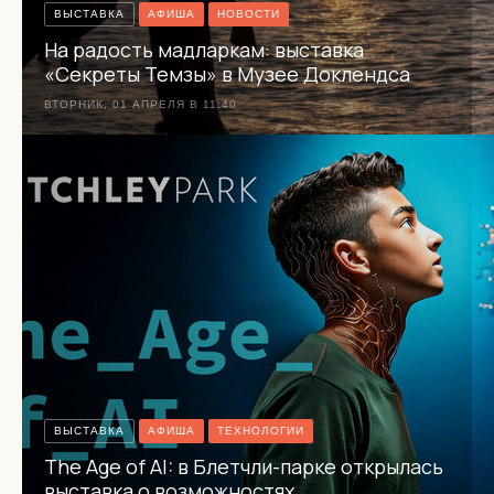
ВЫСТАВКА
АФИША
НОВОСТИ
На радость мадларкам: выставка
«Секреты Темзы» в Музее Доклендса
ВТОРНИК, 01 АПРЕЛЯ В 11:40
ВЫСТАВКА
АФИША
ТЕХНОЛОГИИ
The Age of AI: в Блетчли-парке открылась
выставка о возможностях