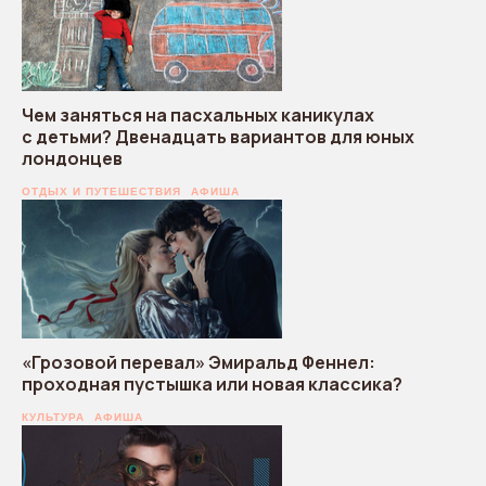
Чем заняться на пасхальных каникулах
с детьми? Двенадцать вариантов для юных
лондонцев
ОТДЫХ И ПУТЕШЕСТВИЯ
АФИША
«Грозовой перевал» Эмиральд Феннел:
проходная пустышка или новая классика?
КУЛЬТУРА
АФИША