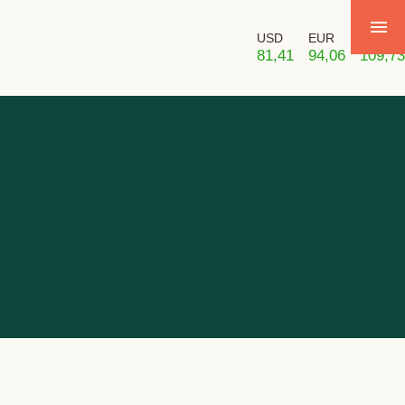
USD
EUR
GBP
81,41
94,06
109,73