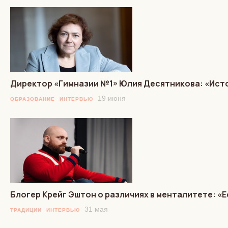
Директор «Гимназии №1» Юлия Десятникова: «Исто
19 июня
ОБРАЗОВАНИЕ
ИНТЕРВЬЮ
Блогер Крейг Эштон о различиях в менталитете: «Ес
31 мая
ТРАДИЦИИ
ИНТЕРВЬЮ