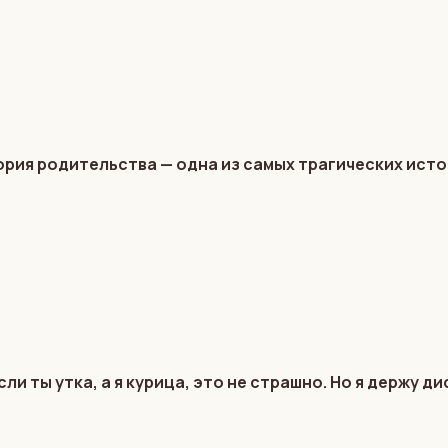
рия родительства — одна из самых трагических ист
ли ты утка, а я курица, это не страшно. Но я держу 