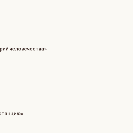
орий человечества»
дистанцию»