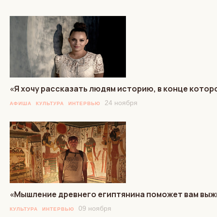
«Я хочу рассказать людям историю, в конце котор
24 ноября
АФИША
КУЛЬТУРА
ИНТЕРВЬЮ
«Мышление древнего египтянина поможет вам выж
09 ноября
КУЛЬТУРА
ИНТЕРВЬЮ