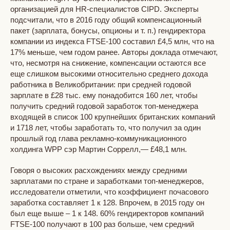
организацией для HR-специалистов CIPD. Эксперты
подсчитали, что в 2016 году общий компенсационный
пакет (зарплата, бонусы, опционы и т. п.) гендиректора
компании из индекса FTSE-100 составил £4,5 млн, что на
17% меньше, чем годом ранее. Авторы доклада отмечают,
что, несмотря на снижение, компенсации остаются все
еще слишком высокими относительно среднего дохода
работника в Великобритании: при средней годовой
зарплате в £28 тыс. ему понадобится 160 лет, чтобы
получить средний годовой заработок топ-менеджера
входящей в список 100 крупнейших британских компаний
и 1718 лет, чтобы заработать то, что получил за один
прошлый год глава рекламно-коммуникационного
холдинга WPP сэр Мартин Соррелл,— £48,1 млн.
Говоря о высоких расхождениях между средними
зарплатами по стране и заработками топ-менеджеров,
исследователи отметили, что коэффициент почасового
заработка составляет 1 к 128. Впрочем, в 2015 году он
был еще выше – 1 к 148. 60% гендиректоров компаний
FTSE-100 получают в 100 раз больше, чем средний