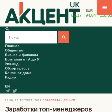
USD
EUR
GBP
82,17
94,84
110,65
Главное
Общество
Бизнес и финансы
Британия от А до Я
Уик-энд
Обзор прессы
Ключи от дома
Радио
EN
09:58, 03 АВГУСТА, 2017 Г.
ЗАРПЛАТА
ДЕНЬГИ
Заработки топ-менеджеров