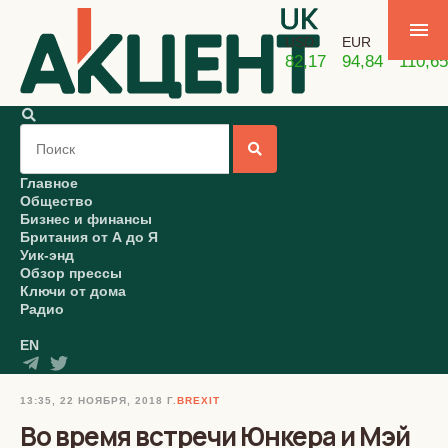
USD
EUR
GBP
82,17
94,84
110,65
Главное
Общество
Бизнес и финансы
Британия от А до Я
Уик-энд
Обзор прессы
Ключи от дома
Радио
EN
13:35, 22 НОЯБРЯ, 2018 Г.
BREXIT
Во время встречи Юнкера и Мэй