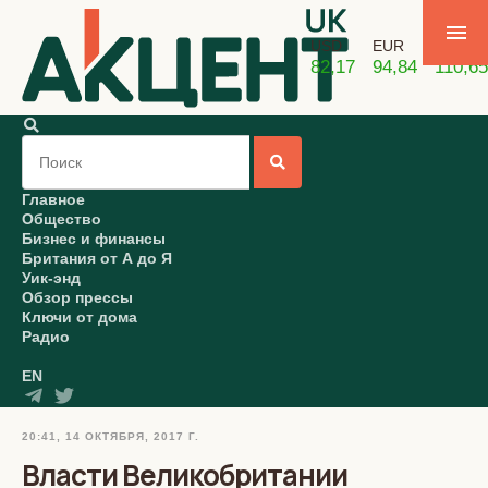
USD
EUR
GBP
82,17
94,84
110,65
Главное
Общество
Бизнес и финансы
Британия от А до Я
Уик-энд
Обзор прессы
Ключи от дома
Радио
EN
20:41, 14 ОКТЯБРЯ, 2017 Г.
Власти Великобритании