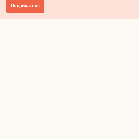
Подписаться
Главное
Общество
Бизнес и финансы
Британия от А до Я
Уик-энд
Обзор прессы
Ключи от дома
Радио
Реклама
Вакансии
Advertising
Privacy policy