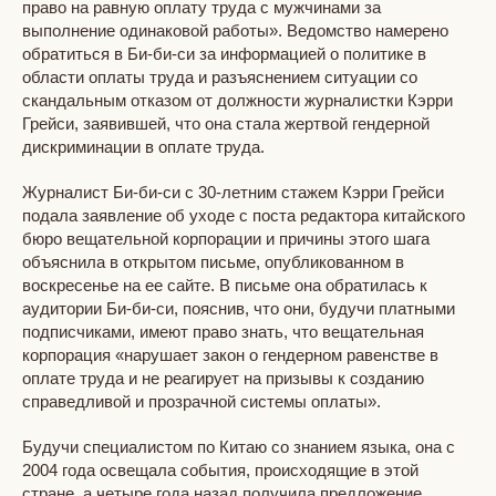
право на равную оплату труда с мужчинами за
выполнение одинаковой работы». Ведомство намерено
обратиться в Би-би-си за информацией о политике в
области оплаты труда и разъяснением ситуации со
скандальным отказом от должности журналистки Кэрри
Грейси, заявившей, что она стала жертвой гендерной
дискриминации в оплате труда.
Журналист Би-би-си с 30-летним стажем Кэрри Грейси
подала заявление об уходе с поста редактора китайского
бюро вещательной корпорации и причины этого шага
объяснила в открытом письме, опубликованном в
воскресенье на ее сайте. В письме она обратилась к
аудитории Би-би-си, пояснив, что они, будучи платными
подписчиками, имеют право знать, что вещательная
корпорация «нарушает закон о гендерном равенстве в
оплате труда и не реагирует на призывы к созданию
справедливой и прозрачной системы оплаты».
Будучи специалистом по Китаю со знанием языка, она с
2004 года освещала события, происходящие в этой
стране, а четыре года назад получила предложение