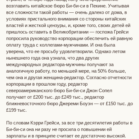
возглавить китайское бюро Би-би-си в Пекине. Учитывая
все сложности такой работы — очень далеко от дома, в
условиях пристального внимания со стороны китайских
властей и жесткой цензуры, и, кроме того, своих детей ей
пришлось оставить в Великобритании — госпожа Грейси
попросила руководство корпорации обеспечить ей равную
оплату труда с коллегами-мужчинами. И она была
уверена, что ее просьбу удовлетворили. Однако летом
нынешнего года она узнала, что два других
международных редактора-мужчины получают за
аналогичную работу, по меньшей мере, на 50% больше,
чем она и другая женщина-редактор. Согласно отчетности
корпорации в прошлом году, редактор
североамериканского бюро Би-би-си Джон Сопел
получает от £200 тыс. до £249 тыс., редактор
ближневосточного бюро Джереми Боуэн — от £150 тыс. до
£199 тыс.
По словам Кэрри Грейси, за все три десятилетия работы в
Би-би-си она ни разу не просила о повышении ей
зарплаты и в принципе считает ее достаточно высокой.