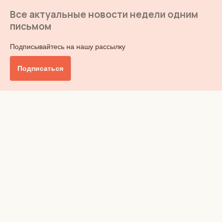
Все актуальные новости недели одним
письмом
Подписывайтесь на нашу рассылку
Подписаться
Главное
Общество
Бизнес и финансы
Британия от А до Я
Уик-энд
Обзор прессы