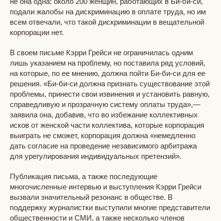
не она одна: около 200 женщин, работающих в Би-би-си,
подали жалобы на дискриминацию в оплате труда, но им
всем отвечали, что такой дискриминации в вещательной
корпорации нет.
В своем письме Кэрри Грейси не ограничилась одним
лишь указанием на проблему, но поставила ряд условий,
на которые, по ее мнению, должна пойти Би-би-си для ее
решения. «Би-би-си должна признать существование этой
проблемы, принести свои извинения и установить равную,
справедливую и прозрачную систему оплаты труда»,—
заявила она, добавив, что во избежание коллективных
исков от женской части коллектива, которые корпорация
выиграть не сможет, корпорация должна «немедленно
дать согласие на проведение независимого арбитража
для урегулирования индивидуальных претензий».
Публикация письма, а также последующие
многочисленные интервью и выступления Кэрри Грейси
вызвали значительный резонанс в обществе. В
поддержку журналистки выступили многие представители
общественности и СМИ, а также несколько членов