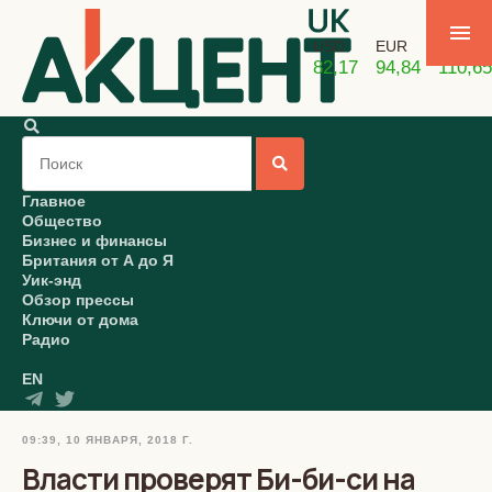
USD
EUR
GBP
82,17
94,84
110,65
Главное
Общество
Бизнес и финансы
Британия от А до Я
Уик-энд
Обзор прессы
Ключи от дома
Радио
EN
09:39, 10 ЯНВАРЯ, 2018 Г.
Власти проверят Би-би-си на