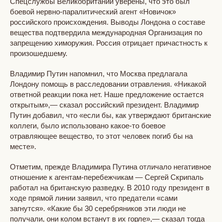
Спецслужбы Великобритании уверены, что это был
боевой нервно-паралитический агент «Новичок»
российского происхождения. Выводы Лондона о составе
вещества подтвердила международная Организация по
запрещению химоружия. Россия отрицает причастность к
произошедшему.
Владимир Путин напомнил, что Москва предлагала
Лондону помощь в расследовании отравления. «Никакой
ответной реакции пока нет. Наше предложение остается
открытым»,— сказал российский президент. Владимир
Путин добавил, что «если бы, как утверждают британские
коллеги, было использовано какое-то боевое
отравляющее вещество, то этот человек погиб бы на
месте».
Отметим, прежде Владимира Путина отличало негативное
отношение к агентам-перебежчикам — Сергей Скрипаль
работал на британскую разведку. В 2010 году президент в
ходе прямой линии заявил, что предатели «сами
загнутся». «Какие бы 30 серебряников эти люди не
получали, они колом встанут в их горле»,— сказал тогда