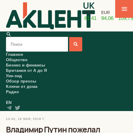
USD
EUR
GBP
81,41
94,06
109,73
Главное
Общество
Бизнес и финансы
Британия от А до Я
Уик-энд
Обзор прессы
Ключи от дома
Радио
EN
13:43, 18 МАЯ, 2018 Г.
Владимир Путин пожелал