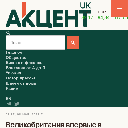
USD
EUR
GBP
82,17
94,84
110,65
Главное
Общество
Бизнес и финансы
Британия от А до Я
Уик-энд
Обзор прессы
Ключи от дома
Радио
EN
09:37, 08 МАЯ, 2019 Г.
Великобритания впервые в