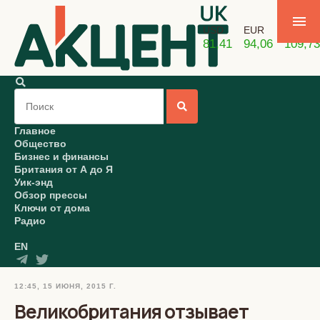
USD
EUR
GBP
81,41
94,06
109,73
Главное
Общество
Бизнес и финансы
Британия от А до Я
Уик-энд
Обзор прессы
Ключи от дома
Радио
EN
12:45, 15 ИЮНЯ, 2015 Г.
Великобритания отзывает