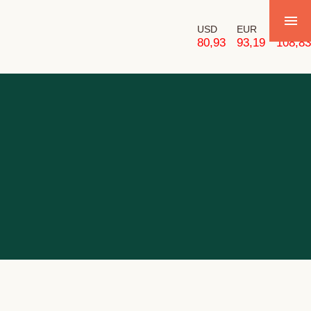
USD
EUR
GBP
80,93
93,19
108,83