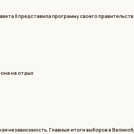
авета II представила программу своего правительств
сона на отдых
кая независимость. Главные итоги выборов в Велико