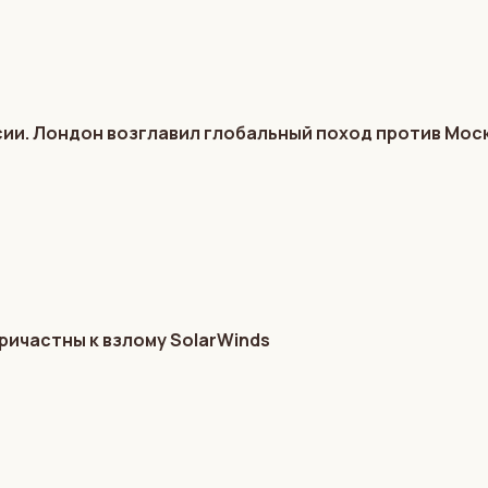
ии. Лондон возглавил глобальный поход против Мос
ричастны к взлому SolarWinds