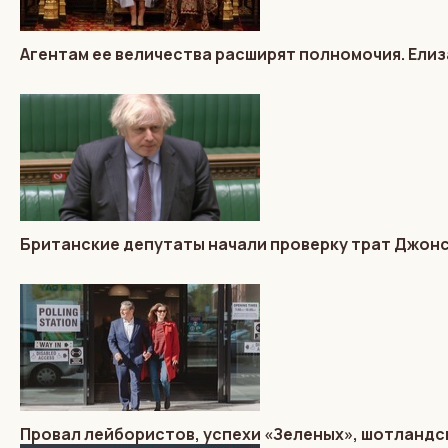
Агентам ее величества расширят полномочия. Елиз
Британские депутаты начали проверку трат Джон
Провал лейбористов, успехи «Зеленых», шотландс