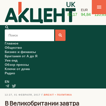
USD
EUR
GBP
82,17
94,84
110,65
Главное
Общество
Бизнес и финансы
Британия от А до Я
Уик-энд
Обзор прессы
Ключи от дома
Радио
EN
12:27, 01 ФЕВРАЛЯ, 2017 Г.
BREXIT
ПОЛИТИКА
В Великобритании завтра