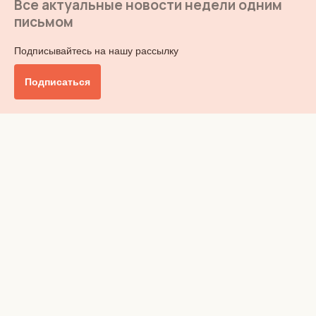
Все актуальные новости недели одним
письмом
Подписывайтесь на нашу рассылку
Подписаться
Главное
Общество
Бизнес и финансы
Британия от А до Я
Уик-энд
Обзор прессы
Ключи от дома