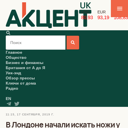
USD
EUR
GBP
80,93
93,19
108,83
Главное
Общество
Бизнес и финансы
Британия от А до Я
Уик-энд
Обзор прессы
Ключи от дома
Радио
EN
11:15, 17 СЕНТЯБРЯ, 2019 Г.
В Лондоне начали искать ножи у