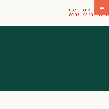
USD
EUR
GBP
80,93
93,19
108,83