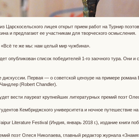
из Царскосельского лицея открыт прием работ на Турнир поэтов
ина и предлагают ее участникам для творческого осмысления.
: «Всё те же мы: нам целый мир чужбина».
дет опубликован список победителей 1-го заочного тура. Они и 
е дискуссии. Первая — о советской цензуре на примере романа 
Чандлер (Robert Chandler).
будет вести лауреат крупнейших литературных премий поэт Оле
удентов Кембриджского университета и ночное путешествие на
pur Literature Festival (Индия, январь 2018 г.), издание книги 
мий поэт Олеся Николаева, главный редактор журнала «Знамя»