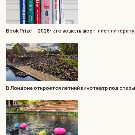
Book Prize — 2026: кто вошел в шорт-лист литера
В Лондоне откроется летний кинотеатр под откр