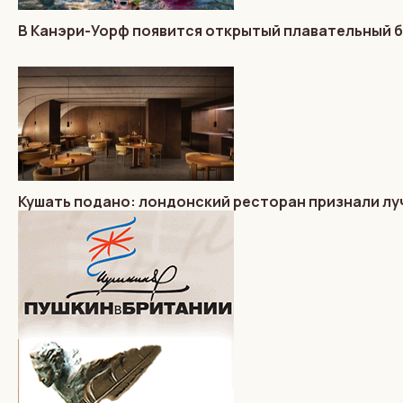
В Канэри-Уорф появится открытый плавательный 
Кушать подано: лондонский ресторан признали лу