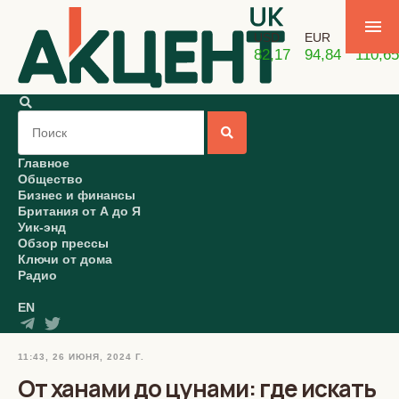
USD
EUR
GBP
82,17
94,84
110,65
Главное
Общество
Бизнес и финансы
Британия от А до Я
Уик-энд
Обзор прессы
Ключи от дома
Радио
EN
11:43, 26 ИЮНЯ, 2024 Г.
От ханами до цунами: где искать