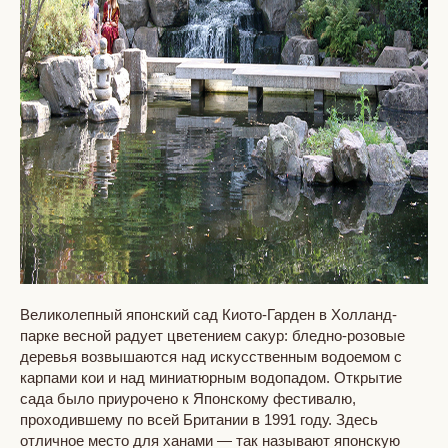
Великолепный японский сад Киото-Гарден в Холланд-
парке весной радует цветением сакур: бледно-розовые
деревья возвышаются над искусственным водоемом с
карпами кои и над миниатюрным водопадом. Открытие
сада было приурочено к Японскому фестивалю,
проходившему по всей Британии в 1991 году. Здесь
отличное место для ханами — так называют японскую