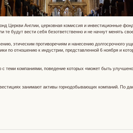
нд Церкви Англии, церковная комиссия и инвестиционные фон
и те будут вести себя безответственно и не начнут менять сво
ению, этическим противоречиям и нанесению долгосрочного ущ
ики по отношению к индустрии, представленной 6 ноября и кото
ко с теми компаниями, поведение которых «может быть улучшен
инвестициях занимают активы горнодобывающих компаний. По д