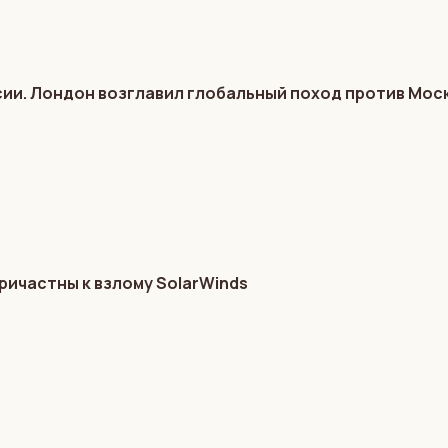
ии. Лондон возглавил глобальный поход против Мос
ричастны к взлому SolarWinds