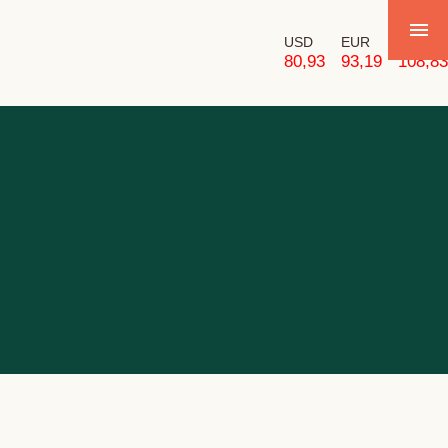
USD
EUR
GBP
80,93
93,19
108,83