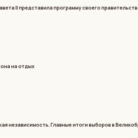
авета II представила программу своего правительств
сона на отдых
кая независимость. Главные итоги выборов в Велико