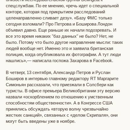
спецслужбам. По ее мнению, «речь идет о специальной
конторе, которая под прикрытием расследований
целенаправленно сливает дезу». «Базу ФМС только
сегодня взломали? Про Петрова и Боширова Лондон
объявил давно. Еще раньше их начали подозревать. И
все это время никаких "баз данных" не было? Нет, не
было. Потому что было другое направление мысли: таких
людей вообще нет. Именно это и заявила британская
полиция, когда опубликовала их фотографии. А тут люди
нашлись»,— написала госпожа Захарова в Facebook.
В четверг, 13 сентября, Александр Петров и Руслан
Боширов в интервью главному редактору RT Маргарите
Симоньян рассказали, что приезжали в Солсбери как
туристы. В офисе премьера Великобритании эту версию
назвали «оскорблением по отношению к умственным
способностям общественности». А в Конгрессе США
принялись обсуждать «вторую волну чрезвычайно
жестких санкций», связанных с «делом Скрипаля», они
могут быть введены уже в ноябре.