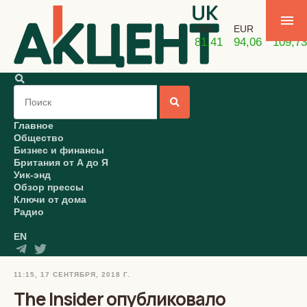
USD
EUR
GBP
81,41
94,06
109,73
Главное
Общество
Бизнес и финансы
Британия от А до Я
Уик-энд
Обзор прессы
Ключи от дома
Радио
EN
11:15, 17 СЕНТЯБРЯ, 2018 Г.
The Insider опубликовало