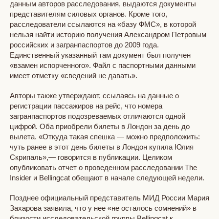
данным авторов расследования, выдаются документы
представителям силовых органов. Кроме того,
расследователи ссылаются на «базу ФМС», в которой
нельзя найти историю получения Александром Петровым
российских и загранпаспортов до 2009 года.
Единственный указанный там документ был получен
«взамен испорченного». Файл с паспортными данными
имеет отметку «сведений не давать».
Авторы также утверждают, ссылаясь на данные о
регистрации пассажиров на рейс, что номера
загранпаспортов подозреваемых отличаются одной
цифрой. Оба приобрели билеты в Лондон за день до
вылета. «Откуда такая спешка — можно предположить:
чуть ранее в этот день билеты в Лондон купила Юлия
Скрипаль»,— говорится в публикации. Целиком
опубликовать отчет о проведенном расследовании The
Insider и Bellingcat обещают в начале следующей недели.
Позднее официальный представитель МИД России Мария
Захарова заявила, что у нее «не осталось сомнений» в
близости исследовательской группы Bellingcat к