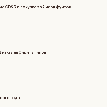
е CD&R о покупке за 7 млрд фунтов
% из-за дефицита чипов
чного года