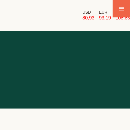
USD
EUR
GBP
80,93
93,19
108,83