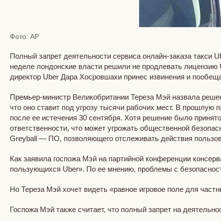
Фото: AP
Полный запрет деятельности сервиса онлайн-заказа такси 
неделе лондонские власти решили не продлевать лицензию Ub
директор Uber Дара Хосровшахи принес извинения и пообещ
Премьер-министр Великобритании Тереза Мэй назвала решен
что оно ставит под угрозу тысячи рабочих мест. В прошлую п
после ее истечения 30 сентября. Хотя решение было принято
ответственности, что может угрожать общественной безопас
Greyball — ПО, позволяющего отслеживать действия пользов
Как заявила госпожа Мэй на партийной конференции консерват
пользующихся Uber». По ее мнению, проблемы с безопасност
Но Тереза Мэй хочет видеть «равное игровое поле для част
Госпожа Мэй также считает, что полный запрет на деятельн