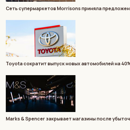
Сеть супермаркетов Morrisons приняла предложени
Toyota сократит выпуск новых автомобилей на 40
Marks & Spencer закрывает магазины после убыто