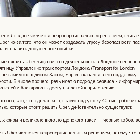
Uber в Лондоне является непропорциональным решением, считае
er из-за того, что он может создавать угрозу безопасности па
ал исправить допущенные ошибки.
ие лишить Uber лицензию на деятельность в Лондоне непропор
ятницу Управление транспортом Лондона (Transport for London 
 не самим господином Ханом, мэр высказался в его поддержку.
ности. В числе прочего, речь идет о подходе сервиса к информ
ателей и блокировать доступ властей к приложению.
оров, «то, что сделал мэр, ставит под угрозу 40 тыс. рабочих 
ью, которые стоит решить Uber, действительно существуют.
ных фирм и великолепного лондонского такси — черных кэбов, в
ость Uber является непропорциональным решением, потому что 