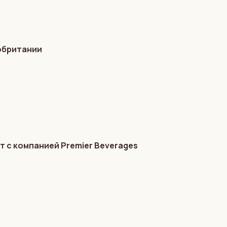
обритании
 с компанией Premier Beverages