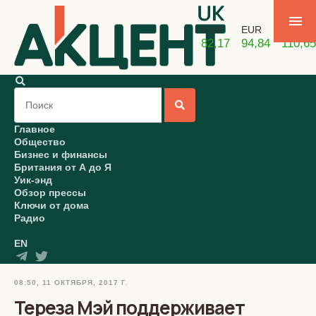
USD
EUR
GBP
82,17
94,84
110,65
Главное
Общество
Бизнес и финансы
Британия от А до Я
Уик-энд
Обзор прессы
Ключи от дома
Радио
EN
08:50, 11 ОКТЯБРЯ, 2017 Г.
Тереза Мэй поддерживает