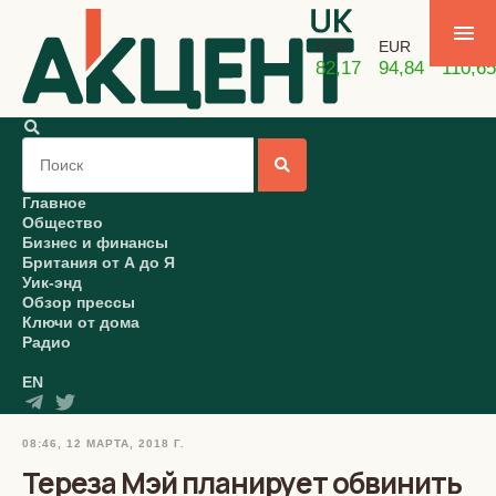
USD
EUR
GBP
82,17
94,84
110,65
Главное
Общество
Бизнес и финансы
Британия от А до Я
Уик-энд
Обзор прессы
Ключи от дома
Радио
EN
08:46, 12 МАРТА, 2018 Г.
Тереза Мэй планирует обвинить