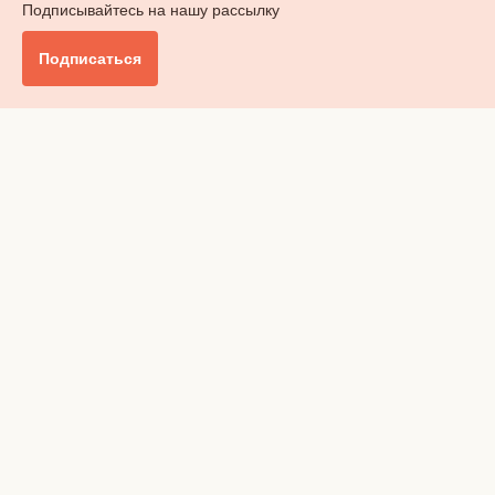
Подписывайтесь на нашу рассылку
Подписаться
Главное
Общество
Бизнес и финансы
Британия от А до Я
Уик-энд
Обзор прессы
Ключи от дома
Радио
Реклама
Вакансии