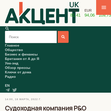
USD
EUR
GBP
81,41
94,06
109,73
Главное
Общество
Бизнес и финансы
Британия от А до Я
Уик-энд
Обзор прессы
Ключи от дома
Радио
EN
14:00, 18 МАРТА, 2022 Г.
Судоходная компания P&O