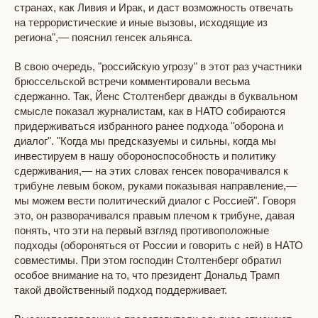
странах, как Ливия и Ирак, и даст возможность отвечать
на террористические и иные вызовы, исходящие из
региона",— пояснил генсек альянса.
В свою очередь, "российскую угрозу" в этот раз участники
брюссельской встречи комментировали весьма
сдержанно. Так, Йенс Столтенберг дважды в буквальном
смысле показал журналистам, как в НАТО собираются
придерживаться избранного ранее подхода "оборона и
диалог". "Когда мы предсказуемы и сильны, когда мы
инвестируем в нашу обороноспособность и политику
сдерживания,— на этих словах генсек поворачивался к
трибуне левым боком, руками показывая направление,—
мы можем вести политический диалог с Россией". Говоря
это, он разворачивался правым плечом к трибуне, давая
понять, что эти на первый взгляд противоположные
подходы (обороняться от России и говорить с ней) в НАТО
совместимы. При этом господин Столтенберг обратил
особое внимание на то, что президент Дональд Трамп
такой двойственный подход поддерживает.