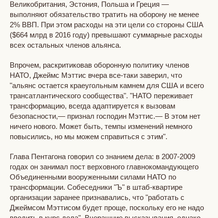
Великобритания, Эстония, Польша и Греция —
выполняют обязательство тратить на оборону не менее
2% ВВП. При этом расходы на эти цели со стороны США
($664 млрд в 2016 году) превышают суммарные расходы
всех остальных членов альянса.
Впрочем, раскритиковав оборонную политику членов
НАТО, Джеймс Мэттис вчера все-таки заверил, что
"альянс остается краеугольным камнем для США и всего
трансатлантического сообщества". "НАТО переживает
трансформацию, всегда адаптируется к вызовам
безопасности,— признал господин Мэттис.— В этом нет
ничего нового. Может быть, темпы изменений немного
повысились, но мы можем справиться с этим".
Глава Пентагона говорил со знанием дела: в 2007-2009
годах он занимал пост верховного главнокомандующего
Объединенными вооруженными силами НАТО по
трансформации. Собеседники "Ъ" в штаб-квартире
организации заранее признавались, что "работать с
Джеймсом Мэттисом будет проще, поскольку его не надо
вводить в курс дела". Вчерашние высказывания, однако,