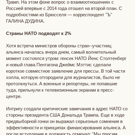
Трамп. На этом фоне вопрос о взаимоотношениях с
Россией впервые с 2014 года отошел на второй план. С
подробностями из Брюсселя — корреспондент "Ъ"
ГАЛИНА ДУДИНА.
Страны НАТО подводят к 2%
Хотя встреча министров обороны стран--участниц
альянса началась вчера днем, самый волнительный
момент состоялся утром: генсек НАТО Йенс Столтенберг
и новый глава Пентагона Джеймс Мэттис сделали
короткое совместное заявление для прессы. В той части
холла, которую отгородили для журналистов, было не
протолкнуться. А военные и репортеры, не попавшие
туда, прильнули к телевизионным экранам в пресс-
центре.
Интригу создали критические замечания в адрес НАТО со
стороны президента США Дональда Трампа. Еще в ходе
предвыборной гонки он выражал серьезные сомнения в
эффективности и принципах финансирования альянса. А
после вступления в должность отмечал: "Мы просим,