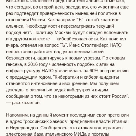
Высокопоставленные представители альянса отмечают,
что сегодня, во второй день заседания, его участники еще
раз подтвердят приверженность нынешней политике в
отношении России. Как заверили "Ъ" в штаб-квартире
альянса, "необходимости пересматривать текущий
подход нет". Политику Москвы будут сегодня вспоминать
и в другом контексте — кибербезопасности. Как пояснил
вчера, отвечая на вопрос "Ъ", Йенс Столтенберг, НАТО
непрестанно работает над укреплением своей
безопасности, адаптируясь к новым угрозам. По словам
генсека, в 2016 году численность подобных атак на
инфраструктуру НАТО увеличилась на 60% по сравнению
с предыдущим годом. "Кибератаки и киберинциденты
становятся интенсивнее и изощреннее. Мы получаем
доклады о различных видах киберугроз и видим
сообщения о том, что за некоторыми из них стоит Россия",
— рассказал он.
Напомним, на данный момент последними свои претензии
в адрес "российских хакеров" предъявили власти Италии
и Нидерландов. Сообщалось, что атакам подвергались
электронная база итальянского МИДа и порталы