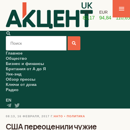
USD
EUR
GBP
82,17
94,84
110,65
Главное
Общество
Бизнес и финансы
Британия от А до Я
Уик-энд
Обзор прессы
Ключи от дома
Радио
EN
08:13, 16 ФЕВРАЛЯ, 2017 Г.
НАТО
ПОЛИТИКА
США переоценили чужие