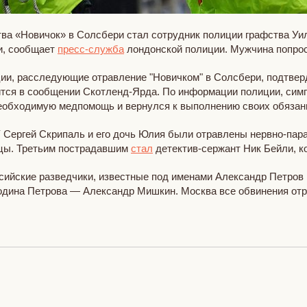
ва «Новичок» в Солсбери стал сотрудник полиции графства Уи
и, сообщает
пресс-служба
лондонской полиции. Мужчина попрос
ии, расследующие отравление "Новичком" в Солсбери, подтверд
тся в сообщении Скотленд-Ярда. По информации полиции, симп
необходимую медпомощь и вернулся к выполнению своих обязан
У Сергей Скрипаль и его дочь Юлия были отравлены нервно-пар
ицы. Третьим пострадавшим
стал
детектив-сержант Ник Бейли, к
йские разведчики, известные под именами Александр Петров и Р
подина Петрова — Александр Мишкин. Москва все обвинения отр