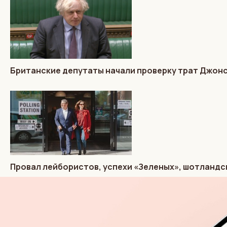
Британские депутаты начали проверку трат Джон
Провал лейбористов, успехи «Зеленых», шотландс