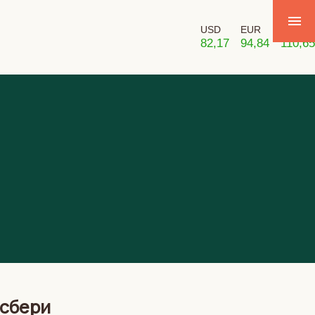
USD
EUR
GBP
82,17
94,84
110,65
лсбери