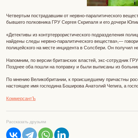
Четвертым пострадавшим от нервно-паралитического вещест
бывшего полковника ГРУ Сергея Скрипаля и его дочери Юли
«Детективы из контртеррористического подразделения полиц
найдены следы нервно-паралитического вещества»,— говори
полицейского на месте инцидента в Солсбери. Он получил 
Напомним, по версии британских властей, экс-сотрудник ГР
Позднее оба пошли на поправку и были выписаны из больн
По мнению Великобритании, к происшедшему причастны росси
настоящее имя господина Боширова Анатолий Чепига, а гос
КоммерсантЪ
Рассказать друзьям