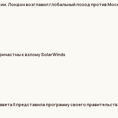
ии. Лондон возглавил глобальный поход против Мос
ричастны к взлому SolarWinds
авета II представила программу своего правительств