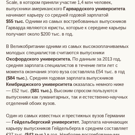
Scale, в котором приняли участие 1,4 млн человек,
выпускники американского
Гарвардского университета
начинают карьеру со средней годовой зарплатой
$55 тыс.
Одними из самых востребованных выпускников
Гарварда являются юристы, которые к середине карьеры
получают около $200 тыс. в год.
В Великобритании одними из самых высокооплачиваемых
молодых специалистов считаются выпускники
Оксфордского университета.
По данным за 2013 год,
средняя зарплата специалистов в течение пяти лет с
момента окончания этого вуза составляла £54 тыс. в год
($84 тыс.
)
.
Средняя годовая зарплата выпускников
Кембриджского университета
оказалась немного ниже
— £52 тыс.
($81 тыс.).
Высоким спросом пользуются
выпускники как гуманитарных, так и естественно-научных
отделений обоих вузов.
Один из самых известных и престижных вузов Германии
—
Гейдельбергский университет.
Зарплата начинающих
карьеру выпускников Гейдельберга в среднем составляет
€37 тыс.
($42 тыс.)
в год. Наиболее востребованными