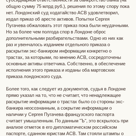
общую сумму 75 млрд руб.), решения по этому спору пока
нет. Лондонский суд ходатайство АСВ удовлетворил,
издал приказ об аресте активов. Попытки Сергея
Пугачева обжаловать этот приказ пока были неудачными.
Но за более чем полгода спор в Лондоне оброс
дополнительными разбирательствами. Одно из них как
раз и увенчалось изданием отдельного приказа о
раскрытии экс-банкиром информации конкретно о
трастах, за которыми, по мнению АСВ, сосредоточены
основные активы ответчика. Собственно, в обеспечение
исполнения этого приказа и изданы оба мартовских
приказа лондонского суда.
Более того, как следует из документов, судья в Лондоне
прямо указал на то, что не считает, что ненадлежащее
раскрытие информации о трастах было со стороны экс-
банкира неосознанным, а сокрытие информации о
наличии у Сергея Пугачева французского паспорта
считает умышленным. По данным "Ъ", это вскрылось при
анализе отметок в его дипломатическом российском
паспорте, сданном юристам АСВ. Там стояли штампы о