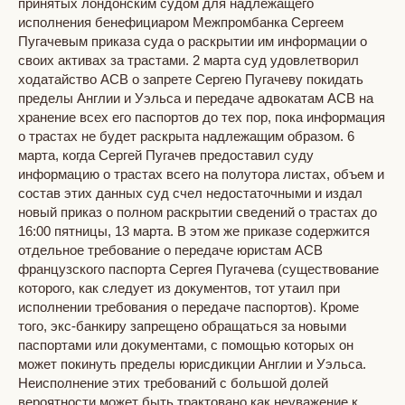
принятых лондонским судом для надлежащего
исполнения бенефициаром Межпромбанка Сергеем
Пугачевым приказа суда о раскрытии им информации о
своих активах за трастами. 2 марта суд удовлетворил
ходатайство АСВ о запрете Сергею Пугачеву покидать
пределы Англии и Уэльса и передаче адвокатам АСВ на
хранение всех его паспортов до тех пор, пока информация
о трастах не будет раскрыта надлежащим образом. 6
марта, когда Сергей Пугачев предоставил суду
информацию о трастах всего на полутора листах, объем и
состав этих данных суд счел недостаточными и издал
новый приказ о полном раскрытии сведений о трастах до
16:00 пятницы, 13 марта. В этом же приказе содержится
отдельное требование о передаче юристам АСВ
французского паспорта Сергея Пугачева (существование
которого, как следует из документов, тот утаил при
исполнении требования о передаче паспортов). Кроме
того, экс-банкиру запрещено обращаться за новыми
паспортами или документами, с помощью которых он
может покинуть пределы юрисдикции Англии и Уэльса.
Неисполнение этих требований с большой долей
вероятности может быть трактовано как неуважение к