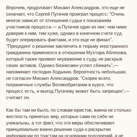
Впрочем, продолжает Михаил Александров, это еще не
означает, что Сергей Пугачев проиграл процесс: "Очень
многое зависит от отношения судьи к показаниям
участников процесса — а Пугачев один из них: чем ниже
доверие к ним, тем хуже, однако в конечном счете суд
будет оперировать фактами, и это еще не финал".
"Прецедент о решении заключить в тюрьму иностранного
гражданина применялся в отношении Мухтара Аблязова,
который также проявил неуважение к суду, не раскрыв
своих активов. Однако бизнесмен успел сбежать",—
напоминает господин Ходыкин. Вероятность небольшая,
не согласен Михаил Александров. "Скорее всего,
пограничные службы Великобритании в курсе, что
процесс есть, и выезд Пугачеву может быть запрещен",—
считает он.
Как бы там ни было, по словам юристов, важна не столько
жесткость принятых мер, которые сами по себе не
уникальны, а тот факт, что эти меры обеспечивают
принципиально важно решение суда о раскрытии
информации по трастам на основании подозрений, а не