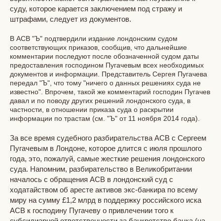
суду, которое карается заключением под стражу и
штрафами, следует из документов.
В АСВ "Ъ" подтвердили издание лондонским судом
соответствующих приказов, сообщив, что дальнейшие
комментарии последуют после обозначенной судом даты
предоставления господином Пугачевым всех необходимых
документов и информации. Представитель Сергея Пугачева
передал "Ъ", что тому "ничего о данных решениях суда не
известно". Впрочем, такой же комментарий господин Пугачев
давал и по поводу других решений лондонского суда, в
частности, в отношении приказа суда о раскрытии
информации по трастам (см. "Ъ" от 11 ноября 2014 года).
За все время судебного разбирательства АСВ с Сергеем
Пугачевым в Лондоне, которое длится с июля прошлого
года, это, пожалуй, самые жесткие решения лондонского
суда. Напомним, разбирательство в Великобритании
началось с обращения АСВ в лондонский суд с
ходатайством об аресте активов экс-банкира по всему
миру на сумму £1,2 млрд в поддержку российского иска
АСВ к господину Пугачеву о привлечении того к
субсидиарной ответственности за банкротство банка (на