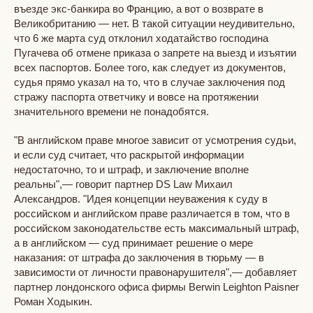
въезде экс-банкира во Францию, а вот о возврате в
Великобританию — нет. В такой ситуации неудивительно,
что 6 же марта суд отклонил ходатайство господина
Пугачева об отмене приказа о запрете на выезд и изъятии
всех паспортов. Более того, как следует из документов,
судья прямо указал на то, что в случае заключения под
стражу паспорта ответчику и вовсе на протяжении
значительного времени не понадобятся.
"В английском праве многое зависит от усмотрения судьи,
и если суд считает, что раскрытой информации
недостаточно, то и штраф, и заключение вполне
реальны",— говорит партнер DS Law Михаил
Александров. "Идея концепции неуважения к суду в
российском и английском праве различается в том, что в
российском законодательстве есть максимальный штраф,
а в английском — суд принимает решение о мере
наказания: от штрафа до заключения в тюрьму — в
зависимости от личности правонарушителя",— добавляет
партнер лондонского офиса фирмы Berwin Leighton Paisner
Роман Ходыкин.