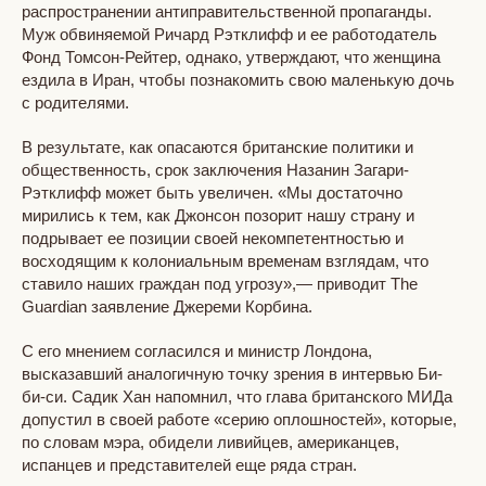
распространении антиправительственной пропаганды.
Муж обвиняемой Ричард Рэтклифф и ее работодатель
Фонд Томсон-Рейтер, однако, утверждают, что женщина
ездила в Иран, чтобы познакомить свою маленькую дочь
с родителями.
В результате, как опасаются британские политики и
общественность, срок заключения Назанин Загари-
Рэтклифф может быть увеличен. «Мы достаточно
мирились к тем, как Джонсон позорит нашу страну и
подрывает ее позиции своей некомпетентностью и
восходящим к колониальным временам взглядам, что
ставило наших граждан под угрозу»,— приводит The
Guardian заявление Джереми Корбина.
С его мнением согласился и министр Лондона,
высказавший аналогичную точку зрения в интервью Би-
би-си. Садик Хан напомнил, что глава британского МИДа
допустил в своей работе «серию оплошностей», которые,
по словам мэра, обидели ливийцев, американцев,
испанцев и представителей еще ряда стран.