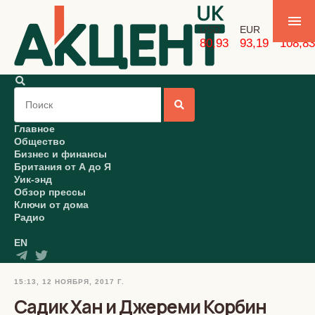
USD
EUR
GBP
80,93
93,19
108,83
Главное
Общество
Бизнес и финансы
Британия от А до Я
Уик-энд
Обзор прессы
Ключи от дома
Радио
EN
15:13, 12 НОЯБРЯ, 2017 Г.
Садик Хан и Джереми Корбин