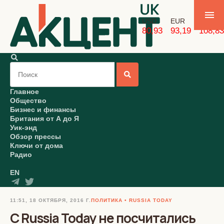
USD
EUR
GBP
80,93
93,19
108,83
Главное
Общество
Бизнес и финансы
Британия от А до Я
Уик-энд
Обзор прессы
Ключи от дома
Радио
EN
11:51, 18 ОКТЯБРЯ, 2016 Г.
ПОЛИТИКА
RUSSIA TODAY
С Russia Today не посчитались