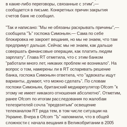
в какие-либо переговоры, связанные с этим",—
сообщается в письме. Конкретных причин закрытия
счетов банк не сообщил.
"Так и написано: "Мы не обязаны раскрывать причины",—
сообщила "Ъ" госпожа Симоньян.— Сама по себе
блокировка не закроет вещания, но мы не знаем, что там
предпримут дальше. Сейчас мы не знаем, как дальше
совершать финансовые операции, как платить людям
зарплату". Глава RT отметила, что с этим банком
"работали много лет, никаких проблем не возникало". На
вопрос о том, намерены ли в RT оспаривать решение
банка, госпожа Симоньян ответила, что "адвокаты ищут
варианты, думают, что можно сделать". По словам
госпожи Симоньян, британский медиарегулятор Ofcom "к
этому не имеет никакого отношения абсолютно". Отметим,
ранее Ofcom по итогам расследования по жалобам
телезрителей сочла "предвзятым" освещение
телеканалом RT ряда тем, в том числе ситуации на
Украине. Вчера в Ofcom "Ъ" напомнили, что в общей
сложности с начала вещания в Великобритании в 2005