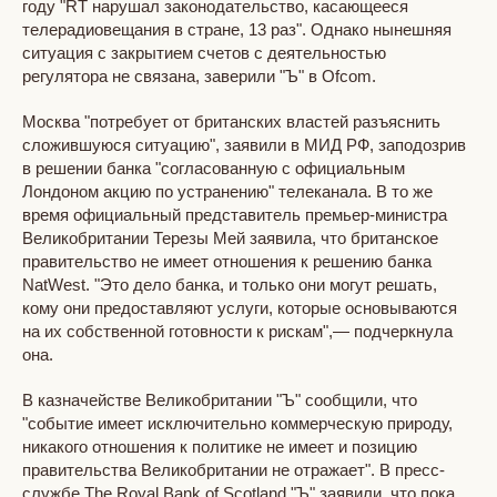
году "RT нарушал законодательство, касающееся
телерадиовещания в стране, 13 раз". Однако нынешняя
ситуация с закрытием счетов с деятельностью
регулятора не связана, заверили "Ъ" в Ofcom.
Москва "потребует от британских властей разъяснить
сложившуюся ситуацию", заявили в МИД РФ, заподозрив
в решении банка "согласованную с официальным
Лондоном акцию по устранению" телеканала. В то же
время официальный представитель премьер-министра
Великобритании Терезы Мей заявила, что британское
правительство не имеет отношения к решению банка
NatWest. "Это дело банка, и только они могут решать,
кому они предоставляют услуги, которые основываются
на их собственной готовности к рискам",— подчеркнула
она.
В казначействе Великобритании "Ъ" сообщили, что
"событие имеет исключительно коммерческую природу,
никакого отношения к политике не имеет и позицию
правительства Великобритании не отражает". В пресс-
службе The Royal Bank of Scotland "Ъ" заявили, что пока