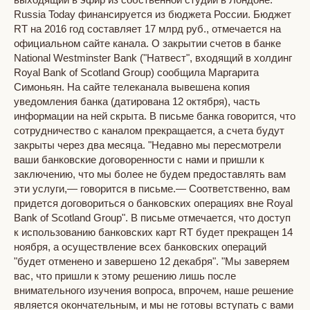
Russia Today финансируется из бюджета России. Бюджет
RT на 2016 год составляет 17 млрд руб., отмечается на
официальном сайте канала. О закрытии счетов в банке
National Westminster Bank ("Натвест", входящий в холдинг
Royal Bank of Scotland Group) сообщила Маргарита
Симоньян. На сайте телеканала вывешена копия
уведомления банка (датирована 12 октября), часть
информации на ней скрыта. В письме банка говорится, что
сотрудничество с каналом прекращается, а счета будут
закрыты через два месяца. "Недавно мы пересмотрели
ваши банковские договоренности с нами и пришли к
заключению, что мы более не будем предоставлять вам
эти услуги,— говорится в письме.— Соответственно, вам
придется договориться о банковских операциях вне Royal
Bank of Scotland Group". В письме отмечается, что доступ
к использованию банковских карт RT будет прекращен 14
ноября, а осуществление всех банковских операций
"будет отменено и завершено 12 декабря". "Мы заверяем
вас, что пришли к этому решению лишь после
внимательного изучения вопроса, впрочем, наше решение
является окончательным, и мы не готовы вступать с вами