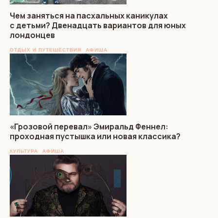
Чем заняться на пасхальных каникулах
с детьми? Двенадцать вариантов для юных
лондонцев
ОТДЫХ И ПУТЕШЕСТВИЯ
АФИША
«Грозовой перевал» Эмиральд Феннел:
проходная пустышка или новая классика?
КУЛЬТУРА
АФИША