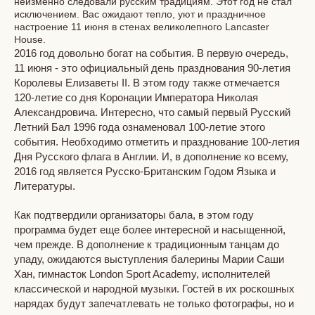
неизменно следовали русским традициям. Этот год не стал
исключением. Вас ожидают тепло, уют и праздничное
настроение 11 июня в стенах великолепного Lancaster
House.
2016 год довольно богат на события. В первую очередь,
11 июня - это официальный день празднования 90-летия
Королевы Елизаветы II. В этом году также отмечается
120-летие со дня Коронации Императора Николая
Александровича. Интересно, что самый первый Русский
Летний Бал 1996 года ознаменовал 100-летие этого
события. Необходимо отметить и празднование 100-летия
Дня Русского флага в Англии. И, в дополнение ко всему,
2016 год является Русско-Британским Годом Языка и
Литературы.
Как
подтвердили организаторы бала, в этом году
программа будет еще более интересной и насыщенной,
чем прежде. В дополнение к традиционным танцам до
упаду, ожидаются выступления балерины Марии Саши
Хан, гимнасток London Sport Academy, исполнителей
классической и народной музыки. Гостей в их роскошных
нарядах будут запечатлевать не только фотографы, но и