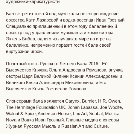
художники-карикатуристы.
Бал встретит гостей под музыкальное сопровождение
оркестра Кати Лазаревой и водка-ресепшн Иван Грозный.
Специально приглашенный в этом году балалаечный
оркестр под управлением музыканта и композитора
Эккель Бибса, одного из лучших в мире по игре на
балалайке, непременно поразит гостей бала своей
виртуозной игрой.
Почетный гость Русского Летнего Бала 2016 - Её
Высочество Княжна Ольга Андреевна Романова, внучка
сестры Царя Великой Княгини Ксении Александровны и
Великого Князя Александра Михайловича, и Его
Высочество Князь Ростислав Романов.
Спонсорами бала являются Carynx, Burnier, H.R. Owen,
The Hermitage Foundation UK, Johan Labassa, Joe Woolfe,
Walnut & Spice, Anderson House, Lux Art, Scabal, Musica
Nova и Водка Иван Грозный. Главныe медиа спонсоры –
Журнал Русская Мысль и Russian Art and Culture.