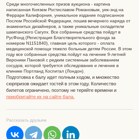
Среди многочисленных призов аукциона - картина
написанная Князем Ростиславом Романовым, уик-энд на
Феррари Калифорния, уникальное издание подписанное
Послом Российской Федерации, пошив вечернего наряда от
знаменитых дизайнеров, а также уникальные охладители
шампанского Carynx. Все собранные средства пойдут в
РусФонд (Регистрация Благотворительного фонда за
номером N1151840), главная цель которого - оплата
медицинской помощи тяжело больным детям России. В этом
году все собранные средства пойдут на лечение 9-летней
Вероники Пановой c редким системным заболеванием
сосудов, которой требуется обследование и лечение в
клинике Портланд Хоспитал (Лондон).
Подготовка к балу идет полным ходом, и множество
сюрпризов ожидает гостей в этом году. Количество
билетов ограничено, поэтому не теряйте времени и
приобритайте их на сайте бала.
Рассказать друзьям