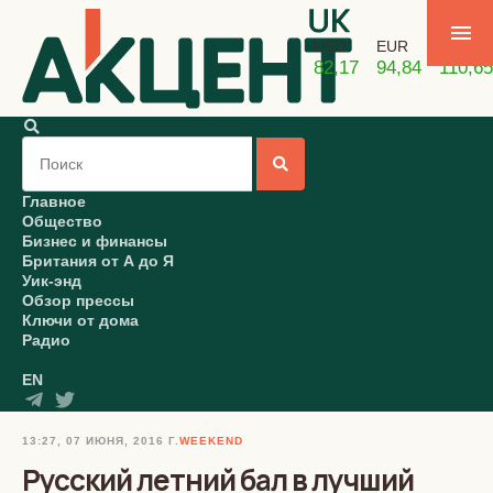
USD
EUR
GBP
82,17
94,84
110,65
Главное
Общество
Бизнес и финансы
Британия от А до Я
Уик-энд
Обзор прессы
Ключи от дома
Радио
EN
13:27, 07 ИЮНЯ, 2016 Г.
WEEKEND
Русский летний бал в лучший