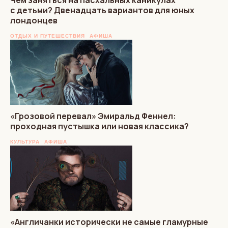
Чем заняться на пасхальных каникулах
с детьми? Двенадцать вариантов для юных
лондонцев
ОТДЫХ И ПУТЕШЕСТВИЯ
АФИША
«Грозовой перевал» Эмиральд Феннел:
проходная пустышка или новая классика?
КУЛЬТУРА
АФИША
«Англичанки исторически не самые гламурные