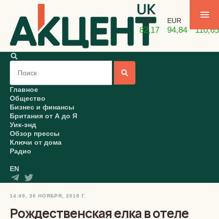
USD
EUR
GBP
82,17
94,84
110,65
Главное
Общество
Бизнес и финансы
Британия от А до Я
Уик-энд
Обзор прессы
Ключи от дома
Радио
EN
14:49, 30 НОЯБРЯ, 2018 Г.
Рождественская елка в отеле