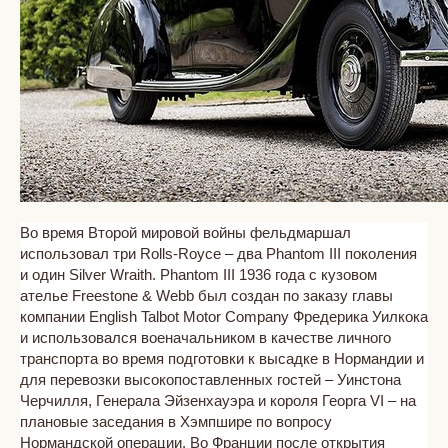
Во время Второй мировой войны фельдмаршал
использовал три Rolls-Royce – два Phantom III поколения
и один Silver Wraith. Phantom III 1936 года с кузовом
ателье Freestone & Webb был создан по заказу главы
компании English Talbot Motor Company Фредерика Уилкока
и использовался военачальником в качестве личного
транспорта во время подготовки к высадке в Нормандии и
для перевозки высокопоставленных гостей – Уинстона
Черчилля, Генерала Эйзенхауэра и короля Георга VI – на
плановые заседания в Хэмпшире по вопросу
Нормандской операции. Во Франции после открытия