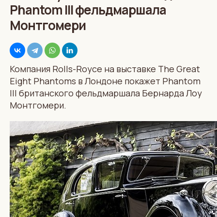
Phantom III фельдмаршала
Монтгомери
Компания Rolls-Royce на выставке The Great
Eight Phantoms в Лондоне покажет Phantom
III британского фельдмаршала Бернарда Лоу
Монтгомери.