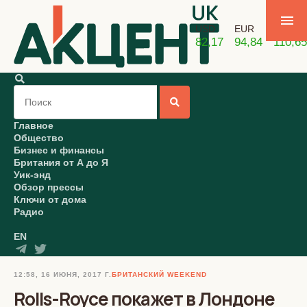
USD
EUR
GBP
82,17
94,84
110,65
Главное
Общество
Бизнес и финансы
Британия от А до Я
Уик-энд
Обзор прессы
Ключи от дома
Радио
EN
12:58, 16 ИЮНЯ, 2017 Г.
БРИТАНСКИЙ WEEKEND
Rolls-Royce покажет в Лондоне