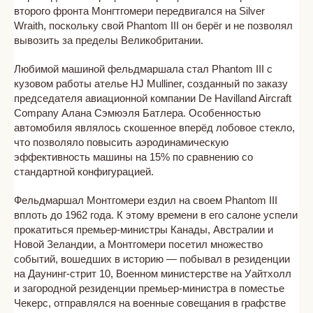
второго фронта Монгтгомери передвигался на Silver
Wraith, поскольку свой Phantom III он берёг и не позволял
вывозить за пределы Великобритании.
Любимой машиной фельдмаршала стал Phantom III с
кузовом работы ателье HJ Mulliner, созданный по заказу
председателя авиационной компании De Havilland Aircraft
Company Алана Сэмюэля Батлера. Особенностью
автомобиля являлось скошенное вперёд лобовое стекло,
что позволяло повысить аэродинамическую
эффективность машины на 15% по сравнению со
стандартной конфигурацией.
Фельдмаршал Монтгомери ездил на своем Phantom III
вплоть до 1962 года. К этому времени в его салоне успели
прокатиться премьер-министры Канады, Австралии и
Новой Зеландии, а Монтгомери посетил множество
событий, вошедших в историю — побывал в резиденции
на Даунинг-стрит 10, Военном министерстве на Уайтхолл
и загородной резиденции премьер-министра в поместье
Чекерс, отправлялся на военные совещания в графстве