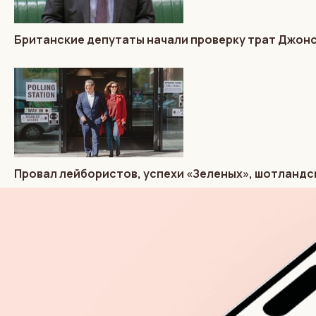
Британские депутаты начали проверку трат Джон
Провал лейбористов, успехи «Зеленых», шотландс