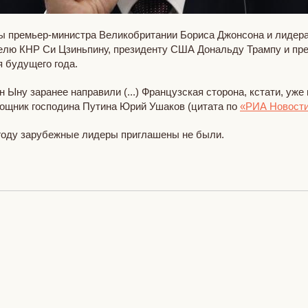
ды премьер-министра Великобритании Бориса Джонсона и лидер
елю КНР Си Цзиньпину, президенту США Дональду Трампу и пр
я будущего года.
Ыну заранее направили (...) Французская сторона, кстати, уже
ощник господина Путина Юрий Ушаков (цитата по
«РИА Новост
 году зарубежные лидеры приглашены не были.