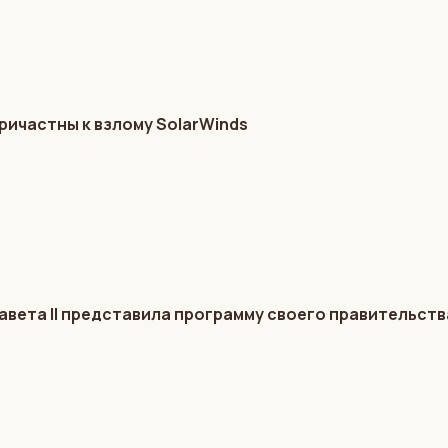
ричастны к взлому SolarWinds
авета II представила программу своего правительств