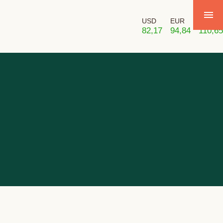
USD
EUR
GBP
82,17
94,84
110,65