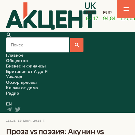
USD
EUR
GBP
82,17
94,84
110,65
Главное
Общество
Бизнес и финансы
Британия от А до Я
Уик-энд
Обзор прессы
Ключи от дома
Радио
EN
11:14, 10 МАЯ, 2018 Г.
Проза vs поэзия: Акунин vs