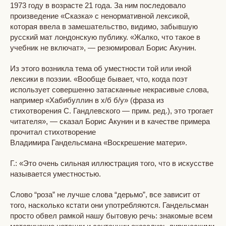
1973 году в возрасте 21 года. За ним последовало
произведение «Сказка» с ненормативной лексикой,
которая ввела в замешательство, видимо, забывшую
русский мат лондонскую публику. «Жалко, что такое в
учебник не включат», — резюмировал Борис Акунин.
Из этого возникла тема об уместности той или иной
лексики в поэзии. «Вообще бывает, что, когда поэт
использует совершенно затасканные некрасивые слова,
например «Хабибуллин в х/б б/у» (фраза из
стихотворения С. Гандлевского — прим. ред.), это трогает
читателя», — сказал Борис Акунин и в качестве примера
прочитал стихотворение
Владимира Гандельсмана «Воскрешение матери».
Г.: «Это очень сильная иллюстрация того, что в искусстве
называется уместностью.
Слово “роза” не лучше слова “дерьмо”, все зависит от
того, насколько кстати они употребляются. Гандельсман
просто обвел рамкой нашу бытовую речь: знакомые всем