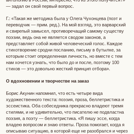
— задал он свой первый вопрос.
Г.: «Такая же методика была у Олега Чухонцева (поэт и
переводчик — прим. ред.). На мой взгляд, это варварский
и свирепый замысел, противоречащий самому существу
поэзии, ведь она не является сводом законов, а
представляет собой живой человеческий голос. Каждое
стихотворение сродни посланию, письму в бутылке, за
которым стоит определенная личность, но вместе с тем
нам хочется узнать, что было до и после, поэтому 100
стихов — это довольно жесткий принцип отбора».
О вдохновении и творчестве на заказ
Борис Акунин напомнил, что есть четыре вида
художественного текста: поэзия, проза, беллетристика и
эссеистика. Оба собеседника прекрасно владеют тремя
стилями, и не удивительно, что писателю не подвластна
поэзия, а поэту — беллетристика. «Я пишу эссе, когда
владею вопросом и знаю ответы. Проза помогает, когда я
описываю ситуацию, в которой еще не разобрался и через