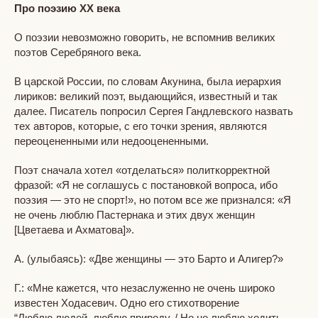
Про поэзию ХХ века
О поэзии невозможно говорить, не вспомнив великих
поэтов Серебряного века.
В царской России, по словам Акунина, была иерархия
лириков: великий поэт, выдающийся, известный и так
далее. Писатель попросил Сергея Гандлевского назвать
тех авторов, которые, c его точки зрения, являются
переоцененными или недооцененными.
Поэт сначала хотел «отделаться» политкорректной
фразой: «Я не соглашусь с постановкой вопроса, ибо
поэзия — это не спорт!», но потом все же признался: «Я
не очень люблю Пастернака и этих двух женщин
[Цветаева и Ахматова]».
А. (улыбаясь): «Две женщины — это Барто и Алигер?»
Г.: «Мне кажется, что незаслуженно не очень широко
известен Ходасевич. Одно его стихотворение
“Люблю людей, люблю природу, / Но не люблю ходить