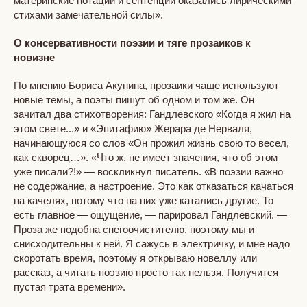
материнские нотации и сентенции оказались лирическими
стихами замечательной силы».
О консервативности поэзии и тяге прозаиков к
новизне​
По мнению Бориса Акунина, прозаики чаще используют
новые темы, а поэты пишут об одном и том же. Он
зачитал два стихотворения: Гандлевского «Когда я жил на
этом свете...» и «Эпитафию» Жерара де Нерваля,
начинающуюся со слов «Он прожил жизнь свою то весел,
как скворец…». «Что ж, не имеет значения, что об этом
уже писали?!» — воскликнул писатель. «В поэзии важно
не содержание, а настроение. Это как отказаться качаться
на качелях, потому что на них уже катались другие. То
есть главное — ощущение, — парировал Гандлевский. —
Проза же подобна снегоочистителю, поэтому мы и
снисходительны к ней. Я сажусь в электричку, и мне надо
скоротать время, поэтому я открываю новеллу или
рассказ, а читать поэзию просто так нельзя. Получится
пустая трата времени».