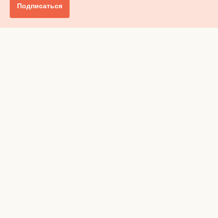
Подписаться
Главное
Общество
Бизнес и финансы
Британия от А до Я
Уик-энд
Обзор прессы
Ключи от дома
Радио
Реклама
Вакансии
Advertising
Privacy policy