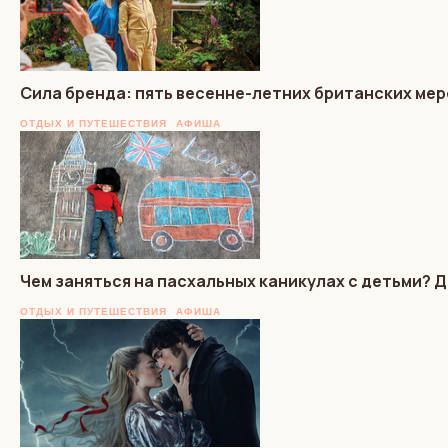
Сила бренда: пять весенне-летних британских мер
ОТДЫХ И ПУТЕШЕСТВИЯ
АФИША
Чем заняться на пасхальных каникулах с детьми?
ОТДЫХ И ПУТЕШЕСТВИЯ
АФИША