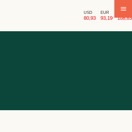
USD
EUR
GBP
80,93
93,19
108,83