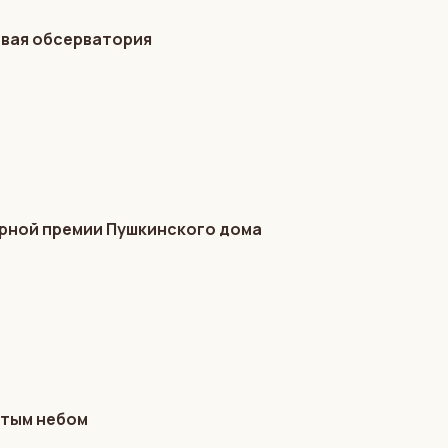
овая обсерватория
турной премии Пушкинского дома
ытым небом