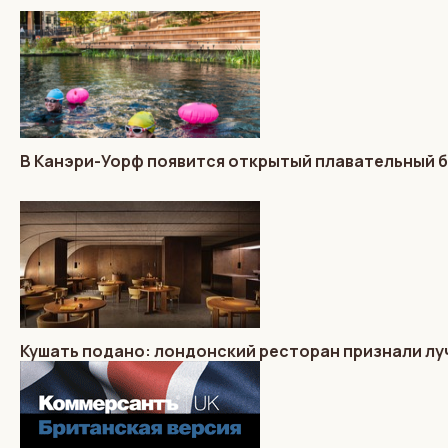
В Канэри-Уорф появится открытый плавательный 
Кушать подано: лондонский ресторан признали лу