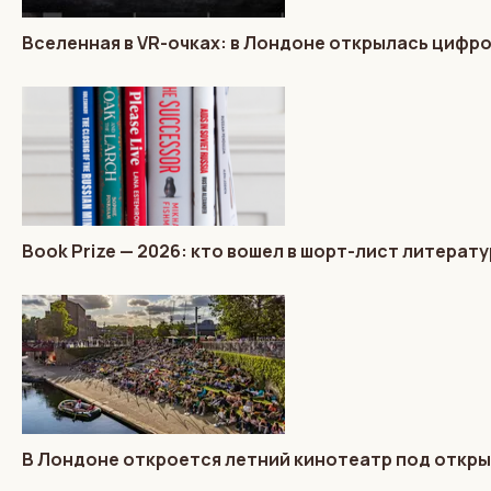
Вселенная в VR-очках: в Лондоне открылась цифр
Book Prize — 2026: кто вошел в шорт-лист литера
В Лондоне откроется летний кинотеатр под откр