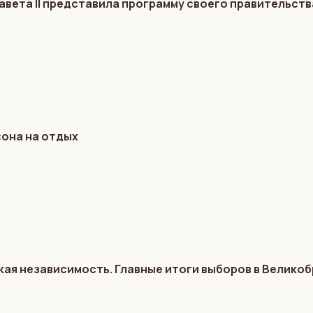
авета II представила программу своего правительств
сона на отдых
кая независимость. Главные итоги выборов в Велико