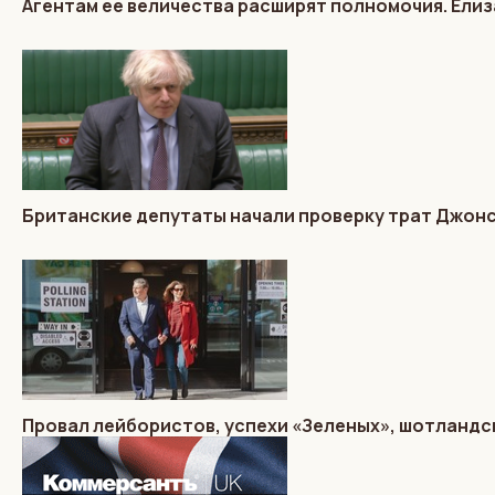
Агентам ее величества расширят полномочия. Елиз
Британские депутаты начали проверку трат Джон
Провал лейбористов, успехи «Зеленых», шотландс