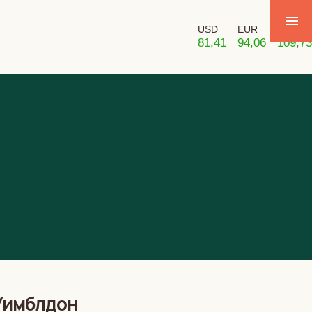
USD
EUR
GBP
81,41
94,06
109,73
 Уимблдон