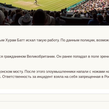
м Хурам Батт искал такую работу. По данным полиции, возможн
ся гражданином Великобритании. Он ранее попадал в поле зрен
донском мосту. После этого злоумышленники напали с ножами н
. Ответственность за инцидент взяла на себя запрещенная в Р