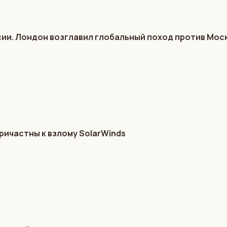
ии. Лондон возглавил глобальный поход против Мос
ричастны к взлому SolarWinds