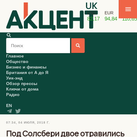
USD
EUR
GBP
82,17
94,84
110,65
Главное
Общество
Бизнес и финансы
Британия от А до Я
Уик-энд
Обзор прессы
Ключи от дома
Радио
EN
07:34, 04 ИЮЛЯ, 2018 Г.
Под Солсбери двое отравились