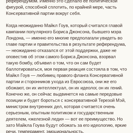
референдумом. Именно это сделало ее политической
фигурой, способной сплотить, по крайней мере, часть
Консервативной партии вокруг себя.
Когда неожиданно Майкл Гоув, который считался главой
кампании популярного Бориса Джонсона, бывшего мэра
Лондона, — именно его многие предполагали увидеть во
главе партии и правительства в результате референдума,
— неожиданно отказался от этой поддержки, даже не
оповестив об этом самого Бориса Джонсона, взорвал
такую бомбу, объявил о том, что он сам будет
баллотироваться, моя первая реакция состояла в том, что
Майкл Гоув — любимец правого фланга Консервативной
партии и сторонников ухода из Евросоюза, они же его
обожают, он их интеллектуал, он их идеолог, он их гений.
Конечно же, он сейчас выдвинется на самые передовые
позиции и будет бороться с консервативной Терезой Мэй,
министром внутренних дел, которая считается очень
серьезным, опытным политиком и государственным
деятелем, «железной леди» — вот ее преимущество. Но
зато Майкла Гоува будут обожать за его идеологию, яркие
речи, темперамент, эмоциональность.