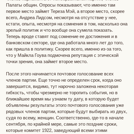
Палаты общин. Опросы показывают, что именно там
первое место займет Тереза Мэй, а второе место, скорее
всего, Андреа Лидсом, несмотря на отсутствие у нее,
кстати, опыта, несмотря на сомнения в том, насколько она
зрелый политик и что вообще она сумела показать.
Теперь вроде ставят под сомнение ее достижения и в
банковском секторе, где она работала много лет до того,
как пришла в политику. Скорее всего, именно из-за того,
что у Майкла Гоува подмочена репутация с этической
точки зрения, она займет второе место.
После этого начинается почтовое голосование всех
членов партии. Еще точно не определен срок, когда оно
завершится, видимо, тут нарочно заложена некоторая
гибкость, чтобы чрезмерно не торопить события, но в
ближайшее время мы узнаем ту дату, в которую будет
объявлены результаты этого почтового голосования уже
рядовых членов партии, которые будут выбирать из двух,
судя по всему, женщин. Соответственно, где-то в начале
сентября, по крайней мере, самые это поздние сроки,
которые комитет 1922, заведующий всеми этими