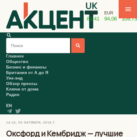
USD
EUR
GBP
81,41
94,06
109,73
Главное
Общество
Бизнес и финансы
Британия от А до Я
Уик-энд
Обзор прессы
Ключи от дома
Радио
EN
14:16, 05 ОКТЯБРЯ, 2018 Г.
Оксфорд и Кембридж — лучшие