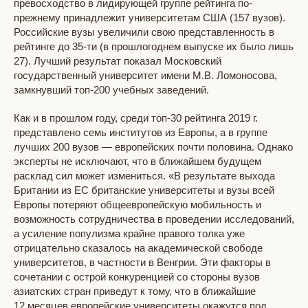
превосходство в лидирующей группе рейтинга по-
прежнему принадлежит университетам США (157 вузов).
Российские вузы увеличили свою представленность в
рейтинге до 35-ти (в прошлогоднем выпуске их было лишь
27). Лучший результат показал Московский
государственный университет имени М.В. Ломоносова,
замкнувший топ-200 учебных заведений.
Как и в прошлом году, среди топ-30 рейтинга 2019 г.
представлено семь институтов из Европы, а в группе
лучших 200 вузов — европейских почти половина. Однако
эксперты не исключают, что в ближайшем будущем
расклад сил может измениться. «В результате выхода
Британии из ЕС британские университеты и вузы всей
Европы потеряют общеевропейскую мобильность и
возможность сотрудничества в проведении исследований,
а усиление популизма крайне правого толка уже
отрицательно сказалось на академической свободе
университетов, в частности в Венгрии. Эти факторы в
сочетании с острой конкуренцией со стороны вузов
азиатских стран приведут к тому, что в ближайшие
12 месяцев европейские университеты окажутся под