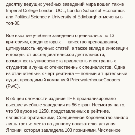
десятку ведущих учебных заведений мира вошел также
Imperial College London. UCL, London School of Economics
and Political Science и University of Edinburgh отмечены в
топ-30.
Все высшие учебные заведения оценивались по 13
критериям, среди которых — качество преподавания,
цитируемость научных статей, а также вклад в инновации
и доходы от исследовательской деятельности,
возможность университета привлекать иностранных
студентов и лучших отечественных специалистов. Одна
из отличительных черт рейтинга — полный и тщательный
аудит, проводимый компанией PricewaterhouseCoopers
(PwC).
В общей сложности издание THE проанализировало
высшие учебные заведения из 86 стран. Несмотря на то,
что 98 вузов из 1258, представленных в рейтинге,
являются британскими, Соединенное Королевство заняло
лишь третье место по данному показателю, уступая
Японии, которая завладела 103 позициями. Численное