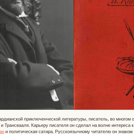
ардианской приключенческой литературы, писатель, во многом 
 Трансвааля. Карьеру писателя он сделал на волне интереса к 
ан
и политическая сатира. Русскоязычному читателю он знаком