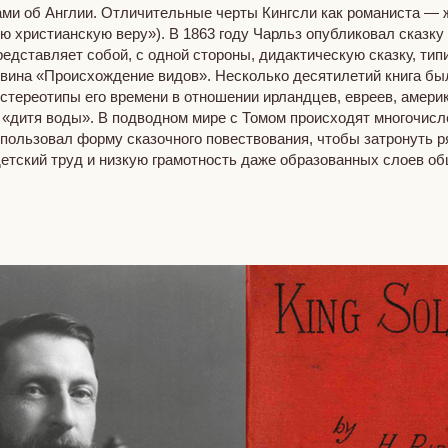
ми об Англии. Отличительные черты Кингсли как романиста — 
ю христианскую веру»). В 1863 году Чарльз опубликовал сказк
дставляет собой, с одной стороны, дидактическую сказку, типи
вина «Происхождение видов». Несколько десятилетий книга был
стереотипы его времени в отношении ирландцев, евреев, амери
 в «дитя воды». В подводном мире с Томом происходят многочис
пользовал форму сказочного повествования, чтобы затронуть ря
етский труд и низкую грамотность даже образованных слоев об