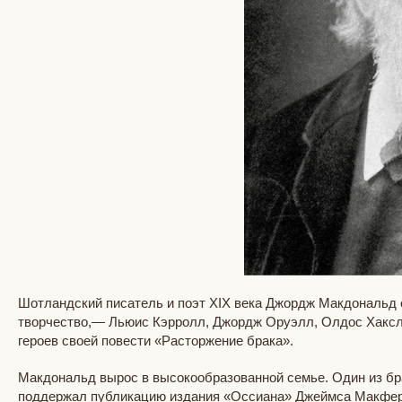
Шотландский писатель и поэт XIX века Джордж Макдональд 
творчество,— Льюис Кэрролл, Джордж Оруэлл, Олдос Хаксли
героев своей повести «Расторжение брака».
Макдональд вырос в высокообразованной семье. Один из бра
поддержал публикацию издания «Оссиана» Джеймса Макферс