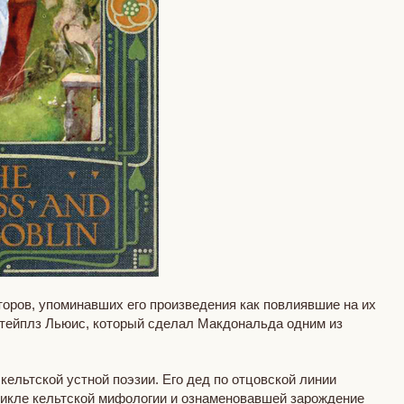
оров, упоминавших его произведения как повлиявшие на их
Стейплз Льюис, который сделал Макдональда одним из
ельтской устной поэзии. Его дед по отцовской линии
икле кельтской мифологии и ознаменовавшей зарождение