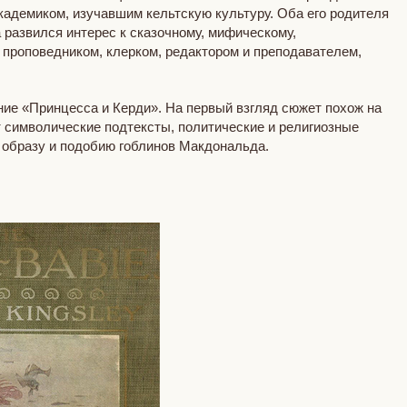
адемиком, изучавшим кельтскую культуру. Оба его родителя
 развился интерес к сказочному, мифическому,
 проповедником, клерком, редактором и преподавателем,
ние «Принцесса и Керди». На первый взгляд сюжет похож на
т символические подтексты, политические и религиозные
о образу и подобию гоблинов Макдональда.