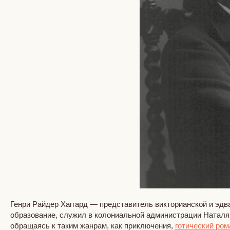
Генри Райдер Хаггард — представитель викторианской и эдв
образование, служил в колониальной администрации Наталя и
обращаясь к таким жанрам, как приключения,
готический ром