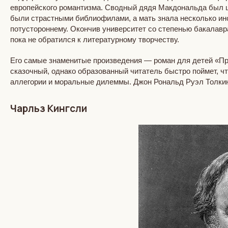
европейского романтизма. Сводный дядя Макдональда был ш
были страстными библиофилами, а мать знала несколько ино
потустороннему. Окончив университет со степенью бакалавр
пока не обратился к литературному творчеству.
Его самые знаменитые произведения — роман для детей «При
сказочный, однако образованный читатель быстро поймет, ч
аллегории и моральные дилеммы. Джон Рональд Руэл Толкин,
Чарльз Кингсли