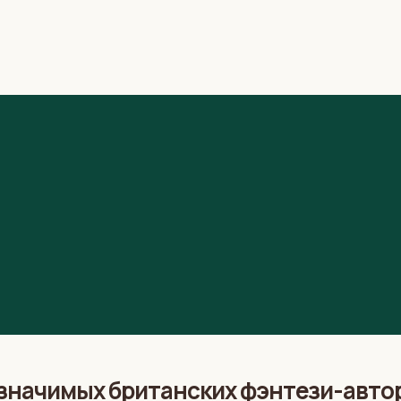
значимых британских фэнтези-автор