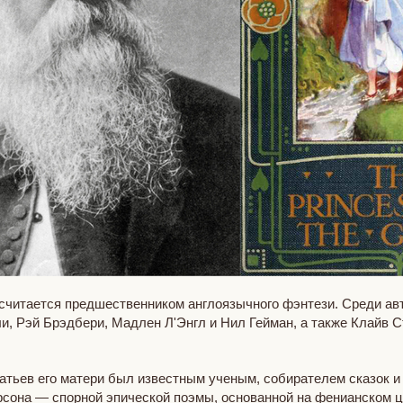
считается предшественником англоязычного фэнтези. Среди авт
, Рэй Брэдбери, Мадлен Л'Энгл и Нил Гейман, а также Клайв 
тьев его матери был известным ученым, собирателем сказок и к
она — спорной эпической поэмы, основанной на фенианском ц