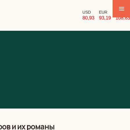
USD
EUR
GBP
80,93
93,19
108,83
ов и их романы