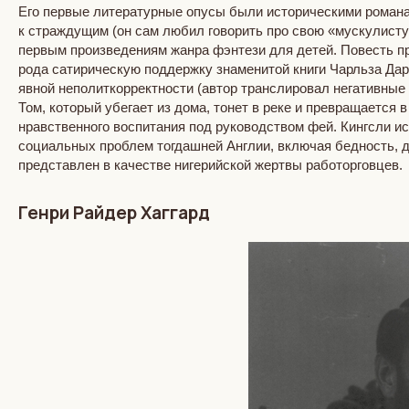
Его первые литературные опусы были историческими романа
к страждущим (он сам любил говорить про свою «мускулисту
первым произведениям жанра фэнтези для детей. Повесть пре
рода сатирическую поддержку знаменитой книги Чарльза Дар
явной неполиткорректности (автор транслировал негативные 
Том, который убегает из дома, тонет в реке и превращается
нравственного воспитания под руководством фей. Кингсли ис
социальных проблем тогдашней Англии, включая бедность, д
представлен в качестве нигерийской жертвы работорговцев.
Генри Райдер Хаггард