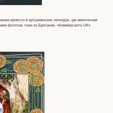
анра кроются в артурианских легендах, где магическая
цами фэнтези, тоже из Британии. «Коммерсантъ UK»