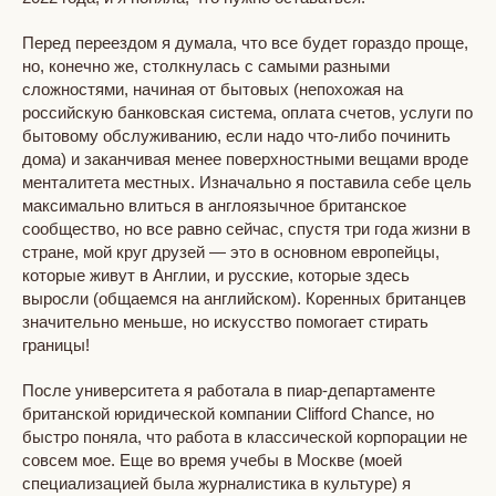
Перед переездом я думала, что все будет гораздо проще,
но, конечно же, столкнулась с самыми разными
сложностями, начиная от бытовых (непохожая на
российскую банковская система, оплата счетов, услуги по
бытовому обслуживанию, если надо что-либо починить
дома) и заканчивая менее поверхностными вещами вроде
менталитета местных. Изначально я поставила себе цель
максимально влиться в англоязычное британское
сообщество, но все равно сейчас, спустя три года жизни в
стране, мой круг друзей — это в основном европейцы,
которые живут в Англии, и русские, которые здесь
выросли (общаемся на английском). Коренных британцев
значительно меньше, но искусство помогает стирать
границы!
После университета я работала в пиар‑департаменте
британской юридической компании Сlifford Chance, но
быстро поняла, что работа в классической корпорации не
совсем мое. Еще во время учебы в Москве (моей
специализацией была журналистика в культуре) я