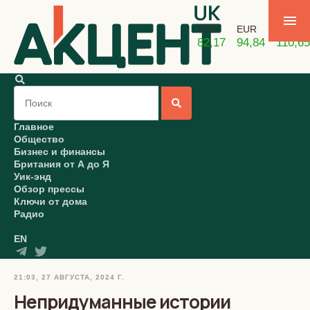
USD
EUR
GBP
82,17
94,84
110,65
Главное
Общество
Бизнес и финансы
Британия от А до Я
Уик-энд
Обзор прессы
Ключи от дома
Радио
EN
21:03, 27 АВГУСТА, 2024 Г.
Непридуманные истории