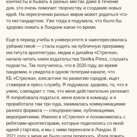
контексты и бывать в разных местах даже в течение
дня, это очень помогает творчеству и созданию новых
идей. На пересечении разных миров может родиться что-
то нестандартное. Уже тогда я подумала, что было бы
здорово пожить в Лондоне какое-то время.
Еще в период учебы в университете я заинтересовалась
урбанистикой — стала ходить на публичную программу
института архитектуры, медиа и дизайна «Стрелка»,
начала читать книги издательства Strelka Press, слушать
подкасты. Так получилось, что в 2020 году, во время
пандемии, я увидела в одном телеграм-канале, что
КБ «Стрелка», консалтинг по развитию городов, ищет
стажеров в пресс-службу. Я подумала: здорово, то, что я
умею, совпадает с тем, что меня действительно увлекает.
Я попробовала податься, меня взяли в команду, и я
проработала там три года, занималась коммуникациями
разного формата — спецпроектами, публикациями,
мероприятиями. Именно в «Стрелке» я познакомилась с
ребятами-архитекторами, которые поделились со мной
идеей стартапа, и мы с ними переехали в Лондон. В
2021 году у меня не было цели переехать. Идея пожить