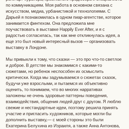
по коммуникациям. Моя работа в основном связана с
искусством, медиа, урбанистикой и технологиями. С
Дарьей я познакомилась в одном пиар‑агентстве, которое
занимается финтехом. Она предложила мне
поучаствовать в выставке Happily Ever After, и я с
радостью согласилась, так как мне откликнулась идея, а
еще это был новый интересный вызов — организовать
выставку в Лондоне.
Мы привыкли к тому, что сказки — это про что-то светлое
и доброе. В детстве мы знакомимся с какими-то
сюжетами, но ребенок неспособен их осмыслить
критически. Когда мы задумываемся о сюжетах сказок,
будучи уже взрослыми, и пытаемся их объективно
оценить, то понимаем, что во многих нарративах
заложены не очень здоровые паттерны поведения,
взаимодействия, общения людей друг с другом. Я люблю
свежие и нестандартные идеи, поэтому решила принять
участие и пригласить художников, которые могли бы
дополнить выставку,— с моей стороны это были
Екатерина Белухина из Израиля, а также Анна Антонова,