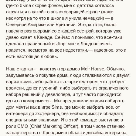
где-то была скорее фоном, мне с детства хотелось
оказаться в какой-то англоговорящей стране (даже
несмотря на то что в школе я учила немецкий) — в
Северной Америке или Британии. Это, кстати, было
навеяно разговорами со старшей сестрой, которая уже
давно живет в Канаде. Сейчас я понимаю, что все-таки
сделала правильный выбор: мне в Лондоне очень
нравится, несмотря на все недостатки,— наверное, это и
есть настоящая любовь.
Наш стартап — конструктор домов Mdlr House. Обычно,
задумываясь о покупке дома, люди сталкиваются с двумя
вариантами: либо работать с архитектором, что требует
времени, денег и усилий, либо выбирать из ограниченного
набора решений у девелопера, и тут часто приходится
идти на компромиссы. Мы предложили людям собирать
дом мечты как в игре Sims, где можно выбрать все, от
интерьера до экстерьера, без необходимости обладать
специальными знаниями. Я в этой команде выступаю в
роли CMO (Chief Marketing Officer), в том числе отвечаю
за партнерства с брендами в области дизайна интерьера,