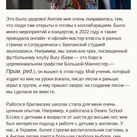
Это было здорово! Англия мне очень понравилась тем,
что люди там открыты и готовы к коллаборациям. Было
много мероприятий и концертов, в 2022 году я также
проводила онлайн- и офлайн-мастер-классы в разных
странах и сотрудничала с британской студией
звукозаписи. Например, мы записали трек, посвященный
футбольному клубу Bury (Бери — это боро в
церемониальном графстве Большой Манчестер.—
Прим. ред.
), он вышел в этом году. Мой ученик, который
ходил ко мне на уроки вокала, писал песни и раньше
играл в группе, и ему пришел запрос на создание песни —
мы сделали ее вместе.
Работа в британских школах стала для меня очень
ценным опытом. Например, я работала в Deans School
Eccles с детками в возрасте от шести до восьми лет, мне
был интересен подход к работе с детьми у англичан. У
нас, в Украине, более строгая воспитательная система, а
в Англии детям дается большая свобода выбора, они