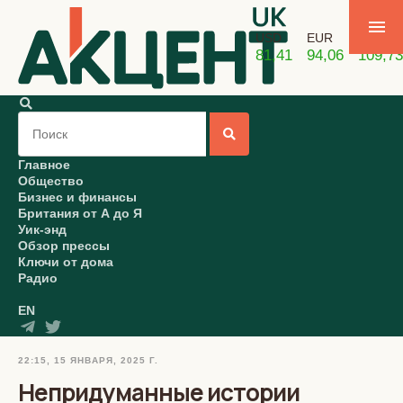
USD
EUR
GBP
81,41
94,06
109,73
Главное
Общество
Бизнес и финансы
Британия от А до Я
Уик-энд
Обзор прессы
Ключи от дома
Радио
EN
22:15, 15 ЯНВАРЯ, 2025 Г.
Непридуманные истории