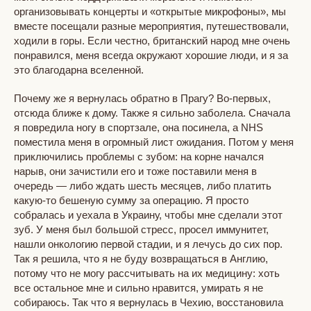
организовывать концерты и «открытые микрофоны», мы
вместе посещали разные мероприятия, путешествовали,
ходили в горы. Если честно, британский народ мне очень
понравился, меня всегда окружают хорошие люди, и я за
это благодарна вселенной.
Почему же я вернулась обратно в Прагу? Во-первых,
отсюда ближе к дому. Также я сильно заболела. Сначала
я повредила ногу в спортзале, она посинела, а NHS
поместила меня в огромный лист ожидания. Потом у меня
приключились проблемы с зубом: на корне начался
нарыв, они зачистили его и тоже поставили меня в
очередь — либо ждать шесть месяцев, либо платить
какую-то бешеную сумму за операцию. Я просто
собралась и уехала в Украину, чтобы мне сделали этот
зуб. У меня был большой стресс, просел иммунитет,
нашли онкологию первой стадии, и я лечусь до сих пор.
Так я решила, что я не буду возвращаться в Англию,
потому что не могу рассчитывать на их медицину: хоть
все остальное мне и сильно нравится, умирать я не
собираюсь. Так что я вернулась в Чехию, восстановила