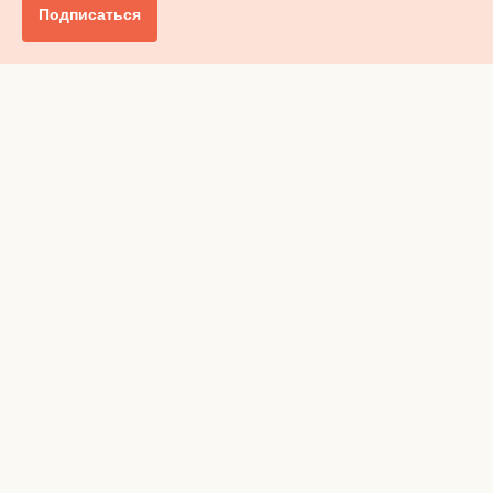
Подписаться
Главное
Общество
Бизнес и финансы
Британия от А до Я
Уик-энд
Обзор прессы
Ключи от дома
Радио
Реклама
Вакансии
Advertising
Privacy policy