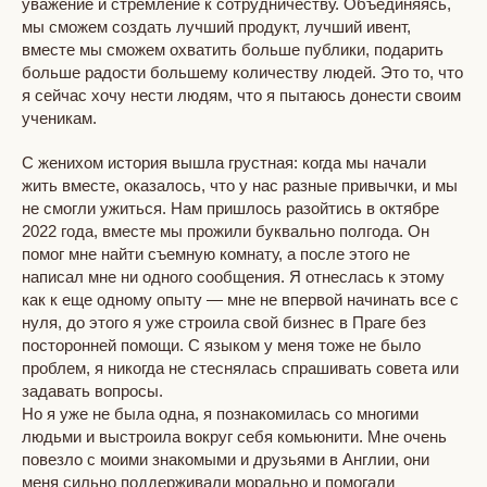
уважение и стремление к сотрудничеству. Объединяясь,
мы сможем создать лучший продукт, лучший ивент,
вместе мы сможем охватить больше публики, подарить
больше радости большему количеству людей. Это то, что
я сейчас хочу нести людям, что я пытаюсь донести своим
ученикам.
С женихом история вышла грустная: когда мы начали
жить вместе, оказалось, что у нас разные привычки, и мы
не смогли ужиться. Нам пришлось разойтись в октябре
2022 года, вместе мы прожили буквально полгода. Он
помог мне найти съемную комнату, а после этого не
написал мне ни одного сообщения. Я отнеслась к этому
как к еще одному опыту — мне не впервой начинать все с
нуля, до этого я уже строила свой бизнес в Праге без
посторонней помощи. С языком у меня тоже не было
проблем, я никогда не стеснялась спрашивать совета или
задавать вопросы.
Но я уже не была одна, я познакомилась со многими
людьми и выстроила вокруг себя комьюнити. Мне очень
повезло с моими знакомыми и друзьями в Англии, они
меня сильно поддерживали морально и помогали