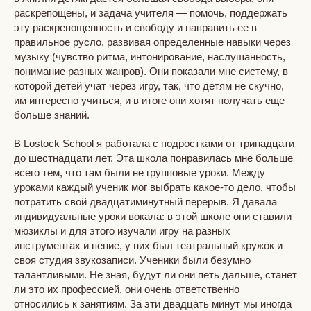
раскрепощены, и задача учителя — помочь, поддержать
эту раскрепощенность и свободу и направить ее в
правильное русло, развивая определенные навыки через
музыку (чувство ритма, интонирование, наслушанность,
понимание разных жанров). Они показали мне систему, в
которой детей учат через игру, так, что детям не скучно,
им интересно учиться, и в итоге они хотят получать еще
больше знаний.
В Lostock School я работала с подростками от тринадцати
до шестнадцати лет. Эта школа понравилась мне больше
всего тем, что там были не групповые уроки. Между
уроками каждый ученик мог выбрать какое-то дело, чтобы
потратить свой двадцатиминутный перерыв. Я давала
индивидуальные уроки вокала: в этой школе они ставили
мюзиклы и для этого изучали игру на разных
инструментах и пение, у них был театральный кружок и
своя студия звукозаписи. Ученики были безумно
талантливыми. Не зная, будут ли они петь дальше, станет
ли это их профессией, они очень ответственно
относились к занятиям. За эти двадцать минут мы иногда