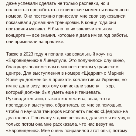
даже успевали сделать не только распевки, но и
полностью проработать технические моменты вокального
номера. Они постоянно приносили мне свои звукозаписи,
показывали домашние тренировки. К концу года они
поставили мюзикл. Я была на их заключительном
концерте — все знания, которые я дала им за год работы,
они применили на практике.
Также в 2023 году я попала как вокальный коуч на
«Евровидение» в Ливерпуле. Это получилось случайно,
благодаря знакомствам в манчестерском украинском
центре. Для выступления в номере «Щедрик» с Марией
Яремчук должен был приехать коллектив из Украины, но
им не дали визу, поэтому они искали замену — хор,
который должен был уметь еще и танцевать.
Руководительница такого коллектива, зная, что я
преподаю и выступаю, обратилась ко мне за помощью,
чтобы я научила танцоров исполнять песню «Щедрик» на
два голоса. Поначалу я даже не знала, для чего я их учу, и
только потом она мне рассказала, что нас везут на
«Евровидение». Мне очень понравился этот опыт, потому