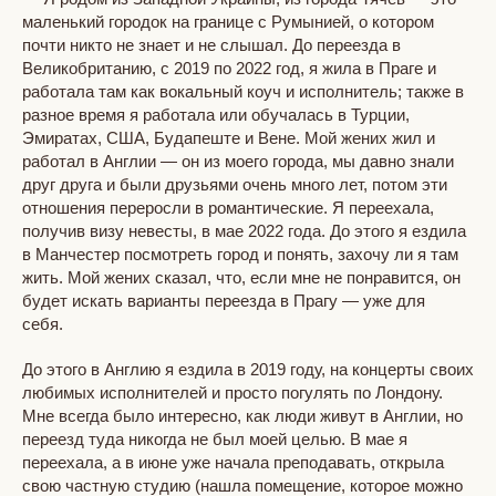
маленький городок на границе с Румынией, о котором
почти никто не знает и не слышал. До переезда в
Великобританию, с 2019 по 2022 год, я жила в Праге и
работала там как вокальный коуч и исполнитель; также в
разное время я работала или обучалась в Турции,
Эмиратах, США, Будапеште и Вене. Мой жених жил и
работал в Англии — он из моего города, мы давно знали
друг друга и были друзьями очень много лет, потом эти
отношения переросли в романтические. Я переехала,
получив визу невесты, в мае 2022 года. До этого я ездила
в Манчестер посмотреть город и понять, захочу ли я там
жить. Мой жених сказал, что, если мне не понравится, он
будет искать варианты переезда в Прагу — уже для
себя.
До этого в Англию я ездила в 2019 году, на концерты своих
любимых исполнителей и просто погулять по Лондону.
Мне всегда было интересно, как люди живут в Англии, но
переезд туда никогда не был моей целью. В мае я
переехала, а в июне уже начала преподавать, открыла
свою частную студию (нашла помещение, которое можно