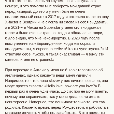
что я там не только была коучем, но и выступала в
номере, и это помогло мне побороть мой давний страх
перед камерой. До этого у меня был не очень
положительный опыт: в 2017 году я потеряла голос на шоу
X-factor в Венгрии и не смогла ни слова из себя выдавить,
а в 2021-м в Чехии на Superstar у меня сильно дрожал
голос и было очень страшно, когда я общалась с жюри,
было видно, что мне некомфортно. В 2023 году после
выступления на «Евровидении», когда мы сорвали
аплодисменты, я спросила себя: «Что ты чувствуешь?» И
ответила себе: «Боже, я такая счастливая — я вижу эти
камеры, и мне не страшно!»
При переезде в Англию у меня не было стереотипов об
англичанах, однако какие-то вещи меня удивили.
Например, то, что слово «love» у них ничего не значит, они
могут просто сказать: «Hello love, how are you love?» В
первый раз я очень удивилась. До сих пор не могу понять,
почему они спрашивают, как у меня дела, если им это
неинтересно. Наверное, это понимают только те, кто там
родился. Какое-то время, перед Рождеством, я работала в
магазине игрушек, чтобы подзаработать. В это время ты