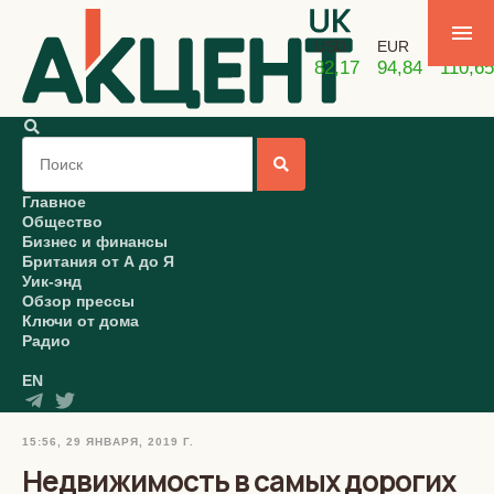
USD
EUR
GBP
82,17
94,84
110,65
Главное
Общество
Бизнес и финансы
Британия от А до Я
Уик-энд
Обзор прессы
Ключи от дома
Радио
EN
15:56, 29 ЯНВАРЯ, 2019 Г.
Недвижимость в самых дорогих