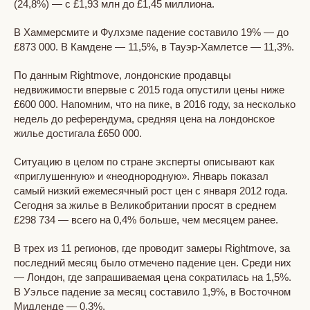
(24,8%) — с £1,93 млн до £1,45 миллиона.
В Хаммерсмите и Фулхэме падение составило 19% — до
£873 000. В Камдене — 11,5%, в Тауэр-Хамлетсе — 11,3%.
По данным Rightmove, лондонские продавцы
недвижимости впервые с 2015 года опустили цены ниже
£600 000. Напомним, что на пике, в 2016 году, за несколько
недель до референдума, средняя цена на лондонское
жилье достигала £650 000.
Ситуацию в целом по стране эксперты описывают как
«приглушенную» и «неоднородную». Январь показал
самый низкий ежемесячный рост цен с января 2012 года.
Сегодня за жилье в Великобритании просят в среднем
£298 734 — всего на 0,4% больше, чем месяцем ранее.
В трех из 11 регионов, где проводит замеры Rightmove, за
последний месяц было отмечено падение цен. Среди них
— Лондон, где запрашиваемая цена сократилась на 1,5%.
В Уэльсе падение за месяц составило 1,9%, в Восточном
Мидленде — 0,3%.