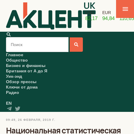
USD
EUR
GBP
82,17
94,84
110,65
Главное
Общество
Бизнес и финансы
Британия от А до Я
Уик-энд
Обзор прессы
Ключи от дома
Радио
EN
09:49, 26 ФЕВРАЛЯ, 2019 Г.
Национальная статистическая