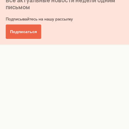
Все актуальные новости недели одним
письмом
Подписывайтесь на нашу рассылку
Подписаться
Главное
Общество
Бизнес и финансы
Британия от А до Я
Уик-энд
Обзор прессы
Ключи от дома