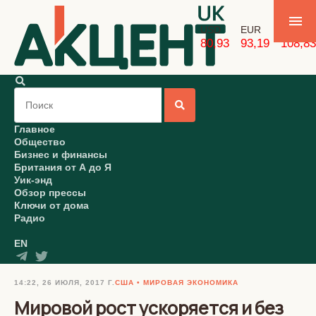
USD
EUR
GBP
80,93
93,19
108,83
Главное
Общество
Бизнес и финансы
Британия от А до Я
Уик-энд
Обзор прессы
Ключи от дома
Радио
EN
14:22, 26 ИЮЛЯ, 2017 Г.
США
МИРОВАЯ ЭКОНОМИКА
Мировой рост ускоряется и без