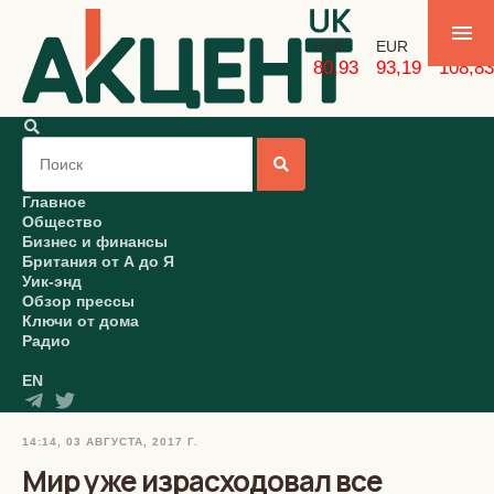
USD
EUR
GBP
80,93
93,19
108,83
Главное
Общество
Бизнес и финансы
Британия от А до Я
Уик-энд
Обзор прессы
Ключи от дома
Радио
EN
14:14, 03 АВГУСТА, 2017 Г.
Мир уже израсходовал все