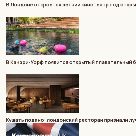
В Лондоне откроется летний кинотеатр под откр
В Канэри-Уорф появится открытый плавательный 
Кушать подано: лондонский ресторан признали лу