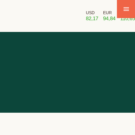
USD
EUR
GBP
82,17
94,84
110,65