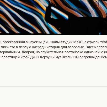
, рассказанная выпускницей школы-студии МХАТ, актрисой театр
ьчик» это в первую очередь история для взрослых. Здесь спле
териальным. Добрая, но поучительная постановка однозначно ник
ся блестящей игрой Дины Корзун и музыкальным сопровождение