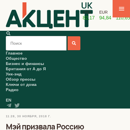
USD
EUR
GBP
82,17
94,84
110,65
Главное
Общество
Бизнес и финансы
Британия от А до Я
Уик-энд
Обзор прессы
Ключи от дома
Радио
EN
11:28, 30 НОЯБРЯ, 2018 Г.
Мэй призвала Россию