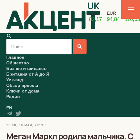
USD
EUR
GBP
82,17
94,84
110,65
Главное
Общество
Бизнес и финансы
Британия от А до Я
Уик-энд
Обзор прессы
Ключи от дома
Радио
EN
15:08, 06 МАЯ, 2019 Г.
Меган Маркл родила мальчика. С