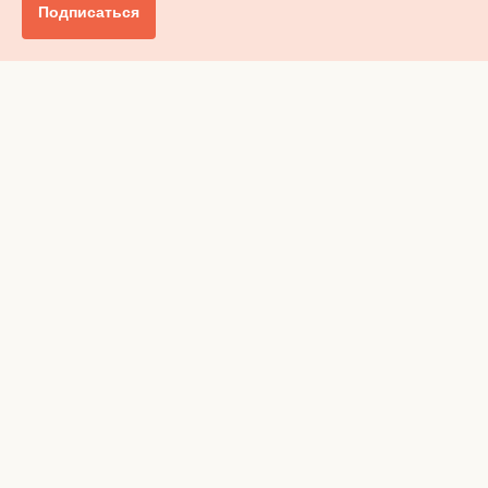
Подписаться
Главное
Общество
Бизнес и финансы
Британия от А до Я
Уик-энд
Обзор прессы
Ключи от дома
Радио
Реклама
Вакансии
Advertising
Privacy policy