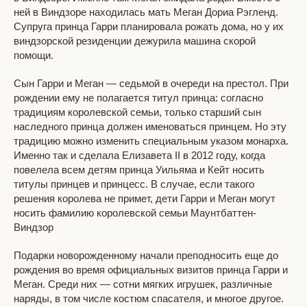
ней в Виндзоре находилась мать Меган Дориа Рэгленд.
Супруга принца Гарри планировала рожать дома, но у их
виндзорской резиденции дежурила машина скорой
помощи.
Сын Гарри и Меган — седьмой в очереди на престол. При
рождении ему не полагается титул принца: согласно
традициям королевской семьи, только старший сын
наследного принца должен именоваться принцем. Но эту
традицию можно изменить специальным указом монарха.
Именно так и сделала Елизавета II в 2012 году, когда
повелела всем детям принца Уильяма и Кейт носить
титулы принцев и принцесс. В случае, если такого
решения королева не примет, дети Гарри и Меган могут
носить фамилию королевской семьи Маунтбаттен-
Виндзор
Подарки новорожденному начали преподносить еще до
рождения во время официальных визитов принца Гарри и
Меган. Среди них — сотни мягких игрушек, различные
наряды, в том числе костюм спасателя, и многое другое.