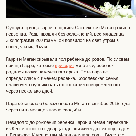
Супруга принца Гарри герцогиня Сассекская Меган родила
первенца. Роды прошли без осложнений, вес младенца —
3 килограмма 260 грамм, он появился на свет утром в
понедельник, 6 мая.
Гарри и Меган скрывали пол ребенка до родов. По словам
принца Гарри, которые
приводит
Би-би-си, ребенок
родился позже намеченного срока. Пока пара не
определилась с именем ребенка. Королевская семья
планирует опубликовать фотографии новорожденного
через несколько дней.
Пара объявила о беременности Меган в октябре 2018 года
через пять месяцев после свадьбы.
Незадолго до рождения ребенка Гарри и Меган переехали
из Кенсингтонского дворца, где они жили до сих пор, в дом
в Виндзоре. Именно там Меган ожидала роды. Вместе с