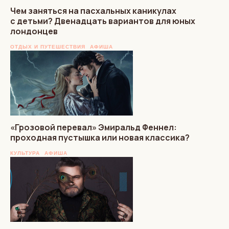
Чем заняться на пасхальных каникулах
с детьми? Двенадцать вариантов для юных
лондонцев
ОТДЫХ И ПУТЕШЕСТВИЯ
АФИША
«Грозовой перевал» Эмиральд Феннел:
проходная пустышка или новая классика?
КУЛЬТУРА
АФИША