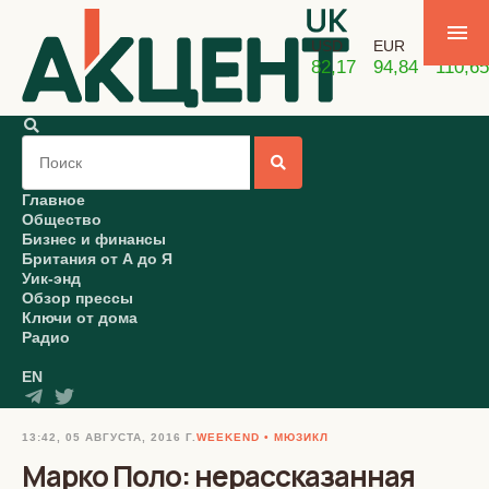
USD
EUR
GBP
82,17
94,84
110,65
Главное
Общество
Бизнес и финансы
Британия от А до Я
Уик-энд
Обзор прессы
Ключи от дома
Радио
EN
13:42, 05 АВГУСТА, 2016 Г.
WEEKEND
МЮЗИКЛ
Марко Поло: нерассказанная